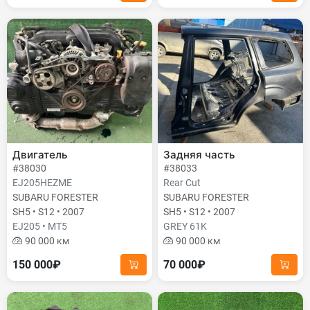
Двигатель
Задняя часть
#38030
#38033
EJ205HEZME
Rear Cut
SUBARU FORESTER
SUBARU FORESTER
SH5 • S12 • 2007
SH5 • S12 • 2007
EJ205 • MT5
GREY 61K
90 000 км
90 000 км
150 000₽
70 000₽