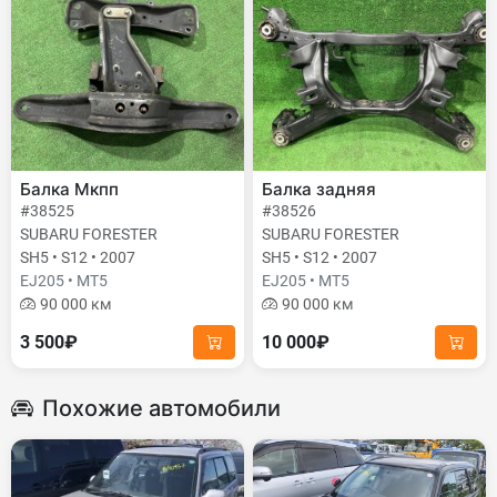
Балка Мкпп
Балка задняя
#38525
#38526
SUBARU FORESTER
SUBARU FORESTER
SH5 • S12 • 2007
SH5 • S12 • 2007
EJ205 • MT5
EJ205 • MT5
90 000 км
90 000 км
3 500₽
10 000₽
Похожие автомобили