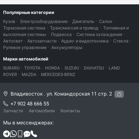
Популярные категории
Кузов
·
Электрооборудование
·
Двигатель
·
Салон
·
Тормозная система
·
Трансмиссия и привод
·
Топливная и
выхлопная системы
·
Подвеска
·
Система охлаждения
·
Автосвет
·
Автозапчасти
·
Аудио- и видеотехника
·
Стекла
·
Рулевое управление
·
Аккумуляторы
Марки автомобилей
SUBARU
·
TOYOTA
·
HONDA
·
SUZUKI
·
DAIHATSU
·
LAND
ROVER
·
MAZDA
·
MERCEDES-BENZ
Владивосток . ул. Командорская 11 стр. 2
+7 902 48 666 55
Запчасти
Автомобили
Контакты
Мы в мессенджерах: