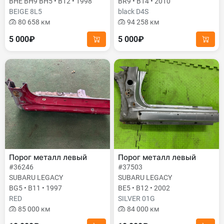
BHE BH9 BH5 • B12 • 1998
BR9 • B14 • 2010
BEIGE 8L5
black D4S
80 658 км
94 258 км
5 000₽
5 000₽
Порог металл левый
Порог металл левый
#36246
#37503
SUBARU LEGACY
SUBARU LEGACY
BG5 • B11 • 1997
BE5 • B12 • 2002
RED
SILVER 01G
85 000 км
84 000 км