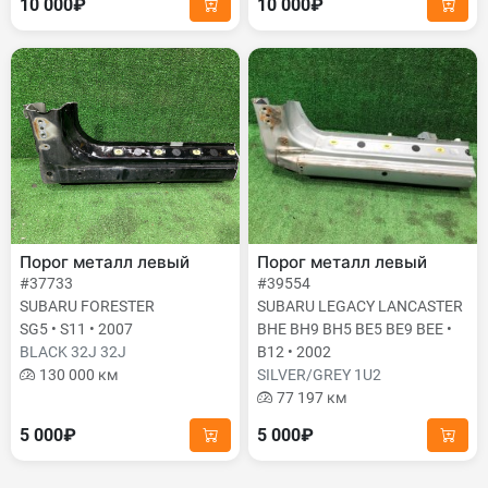
10 000₽
10 000₽
Порог металл левый
Порог металл левый
#37733
#39554
SUBARU FORESTER
SUBARU LEGACY LANCASTER
SG5 • S11 • 2007
BHE BH9 BH5 BE5 BE9 BEE •
BLACK 32J 32J
B12 • 2002
130 000 км
SILVER/GREY 1U2
77 197 км
5 000₽
5 000₽