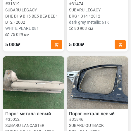
#31319
#31474
SUBARU LEGACY
SUBARU LEGACY
BHE BH9 BH5 BE5 BE9 BEE •
BRG • B14 • 2012
B12 • 2002
dark grey metallic 61K
WHITE PEARL 081
80 903 км
75 029 км
5 000₽
5 000₽
Порог металл левый
Порог металл левый
#35052
#35846
SUBARU LANCASTER
SUBARU OUTBACK