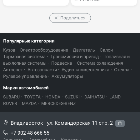
Поделиться
Популярные категории
Кузов
·
Электрооборудование
·
Двигатель
·
Салон
·
Тормозная система
·
Трансмиссия и привод
·
Топливная и
выхлопная системы
·
Подвеска
·
Система охлаждения
·
Автосвет
·
Автозапчасти
·
Аудио- и видеотехника
·
Стекла
·
Рулевое управление
·
Аккумуляторы
Марки автомобилей
SUBARU
·
TOYOTA
·
HONDA
·
SUZUKI
·
DAIHATSU
·
LAND
ROVER
·
MAZDA
·
MERCEDES-BENZ
Владивосток . ул. Командорская 11 стр. 2
+7 902 48 666 55