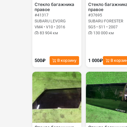
Стекло багажника
Стекло багажник
правое
правое
#41317
#37695
SUBARU LEVORG
SUBARU FORESTER
VM4 • V10 • 2016
SG5 • S11 • 2007
83 904 км
130 000 км
500₽
1 000₽
В корзину
В корзи