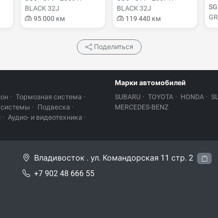
SG5
BLACK 32J
BLACK 32J
GR
95 000 км
119 440 км
Поделиться
Марки автомобилей
лон
·
Тормозная система
·
SUBARU
·
TOYOTA
·
HONDA
·
S
 системы
·
Подвеска
·
MERCEDES-BENZ
и
·
Аудио- и видеотехника
·
Владивосток . ул. Командорская 11 стр. 2
+7 902 48 666 55