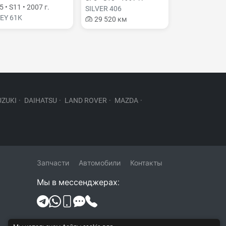
 • S11 • 2007 г.
SILVER 406
EY 61K
29 520 км
UZUKI
·
DAIHATSU
·
LAND ROVER
·
MAZDA
·
Запчасти
Автомобили
Контакты
Мы в мессенджерах:
Политика конфиденциальности и