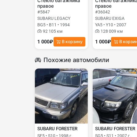
Стекло багажника
Стекло багажник
правое
правое
#5847
#36042
SUBARU LEGACY
SUBARU EXIGA
BG5 • B11 • 1994
YA5 • Y10 • 2007
92 105 км
128 009 км
1 000₽
1 000₽
В корзину
В корзи
Похожие автомобили
SUBARU FORESTER
SUBARU FORESTER
SF5 • S10 • 1998 г.
SG5 • S11 • 2007 г.