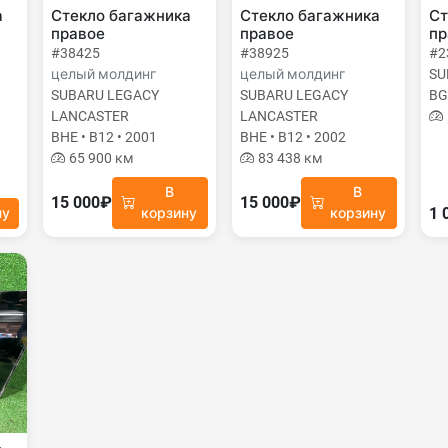
а
Стекло багажника
Стекло багажника
Ст
правое
правое
пр
#38425
#38925
#2
целый молдинг
целый молдинг
SU
SUBARU LEGACY
SUBARU LEGACY
BG
LANCASTER
LANCASTER
BHE • B12 • 2001
BHE • B12 • 2002
65 900 км
83 438 км
В
В
15 000₽
15 000₽
1 
ну
корзину
корзину