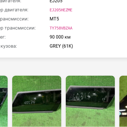
двигателя:
EJ205
р двигателя:
EJ205HEZME
трансмиссии:
MT5
р трансмиссии:
TY758VBZAA
ег:
90 000 км
 кузова:
GREY (61K)