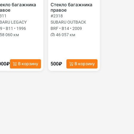
екло багажника
Стекло багажника
авое
правое
311
#2318
BARU LEGACY
SUBARU OUTBACK
9 • B11 • 1996
BRF • B14 • 2009
58 060 км
46 057 км
000₽
500₽
В корзину
В корзину