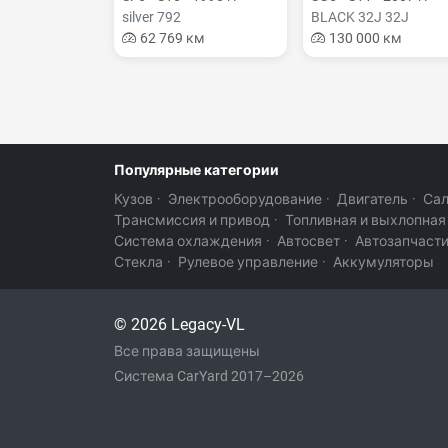
silver 792
BLACK 32J 32J
62 769 км
130 000 км
Популярные категории
Кузов
·
Электрооборудование
·
Двигатель
·
Са
Трансмиссия и привод
·
Топливная и выхлопная
Система охлаждения
·
Автосвет
·
Автозапчаст
Стекла
·
Рулевое управление
·
Аккумуляторы
© 2026 Legacy-VL
Все права защищены
Система CarYard 2017–2026