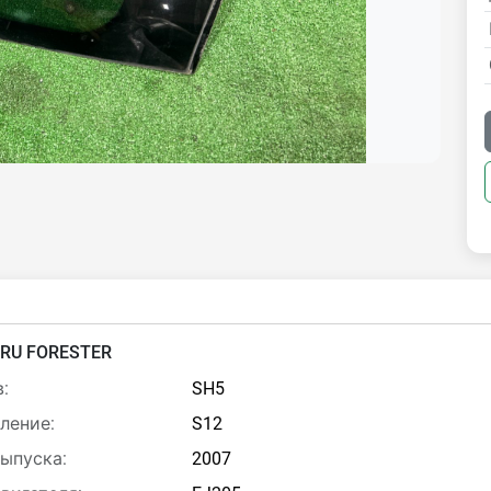
RU FORESTER
:
SH5
ление:
S12
выпуска:
2007