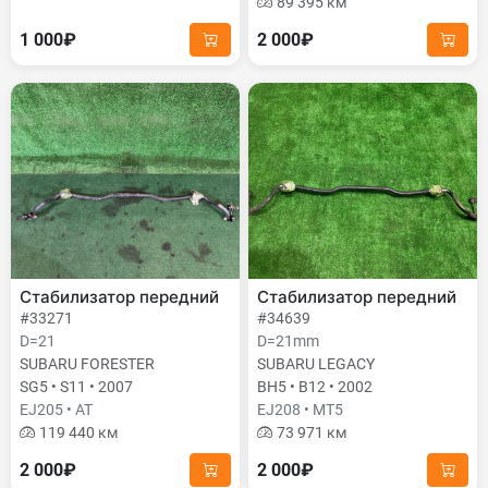
89 395 км
1 000₽
2 000₽
Стабилизатор передний
Стабилизатор передний
#33271
#34639
D=21
D=21mm
SUBARU FORESTER
SUBARU LEGACY
SG5 • S11 • 2007
BH5 • B12 • 2002
EJ205 • AT
EJ208 • MT5
119 440 км
73 971 км
2 000₽
2 000₽