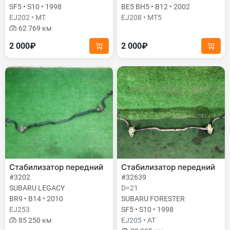
SF5 • S10 • 1998
BE5 BH5 • B12 • 2002
EJ202 • MT
EJ208 • MT5
62 769 км
2 000₽
2 000₽
Стабилизатор передний
Стабилизатор передний
#3202
#32639
SUBARU LEGACY
D=21
BR9 • B14 • 2010
SUBARU FORESTER
EJ253
SF5 • S10 • 1998
85 250 км
EJ205 • AT