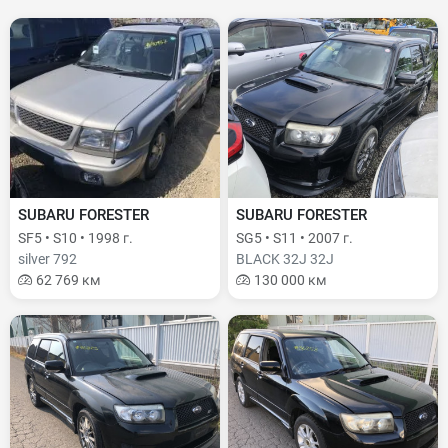
SUBARU FORESTER
SUBARU FORESTER
SF5 • S10 • 1998 г.
SG5 • S11 • 2007 г.
silver 792
BLACK 32J 32J
62 769 км
130 000 км