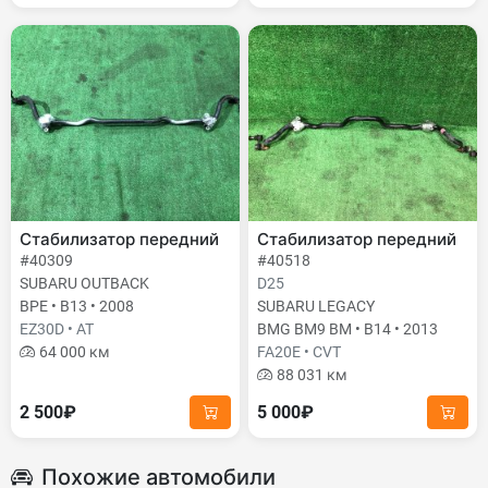
Стабилизатор передний
Стабилизатор передний
#40309
#40518
SUBARU OUTBACK
D25
BPE • B13 • 2008
SUBARU LEGACY
EZ30D • AT
BMG BM9 BM • B14 • 2013
64 000 км
FA20E • CVT
88 031 км
2 500₽
5 000₽
Похожие автомобили