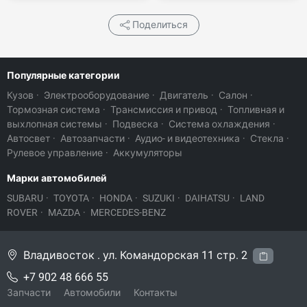
Поделиться
Популярные категории
Кузов
·
Электрооборудование
·
Двигатель
·
Салон
·
Тормозная система
·
Трансмиссия и привод
·
Топливная и
выхлопная системы
·
Подвеска
·
Система охлаждения
·
Автосвет
·
Автозапчасти
·
Аудио- и видеотехника
·
Стекла
·
Рулевое управление
·
Аккумуляторы
Марки автомобилей
SUBARU
·
TOYOTA
·
HONDA
·
SUZUKI
·
DAIHATSU
·
LAND
ROVER
·
MAZDA
·
MERCEDES-BENZ
Владивосток . ул. Командорская 11 стр. 2
+7 902 48 666 55
Запчасти
Автомобили
Контакты