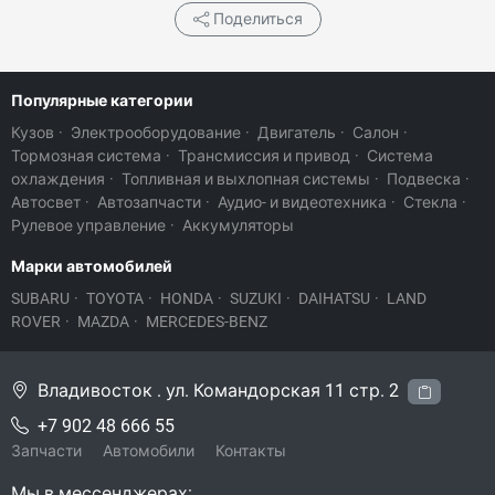
Поделиться
Популярные категории
Кузов
·
Электрооборудование
·
Двигатель
·
Салон
·
Тормозная система
·
Трансмиссия и привод
·
Система
охлаждения
·
Топливная и выхлопная системы
·
Подвеска
·
Автосвет
·
Автозапчасти
·
Аудио- и видеотехника
·
Стекла
·
Рулевое управление
·
Аккумуляторы
Марки автомобилей
SUBARU
·
TOYOTA
·
HONDA
·
SUZUKI
·
DAIHATSU
·
LAND
ROVER
·
MAZDA
·
MERCEDES-BENZ
Владивосток . ул. Командорская 11 стр. 2
+7 902 48 666 55
Запчасти
Автомобили
Контакты
Мы в мессенджерах: