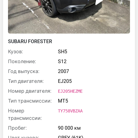
SUBARU FORESTER
Кузов:
SH5
Поколение:
S12
Год выпуска:
2007
Тип двигателя:
EJ205
Номер двигателя:
EJ205HEZME
Тип трансмиссии:
MT5
Номер
TY758VBZAA
трансмиссии:
Пробег:
90 000 км
Цвет кузова:
GREY (61K)