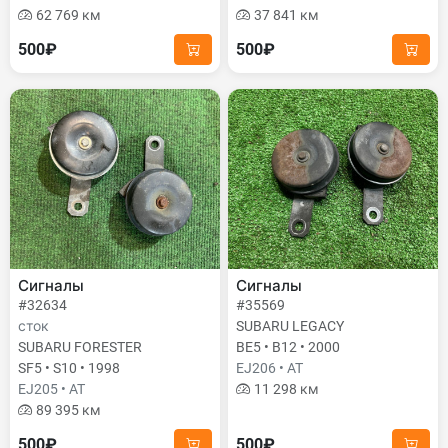
62 769 км
37 841 км
500₽
500₽
Сигналы
Сигналы
#32634
#35569
сток
SUBARU LEGACY
SUBARU FORESTER
BE5 • B12 • 2000
SF5 • S10 • 1998
EJ206 • AT
EJ205 • AT
11 298 км
89 395 км
500₽
500₽