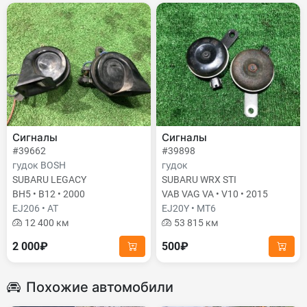
Сигналы
Сигналы
#39662
#39898
гудок BOSH
гудок
SUBARU LEGACY
SUBARU WRX STI
BH5 • B12 • 2000
VAB VAG VA • V10 • 2015
EJ206 • AT
EJ20Y • MT6
12 400 км
53 815 км
2 000₽
500₽
Похожие автомобили