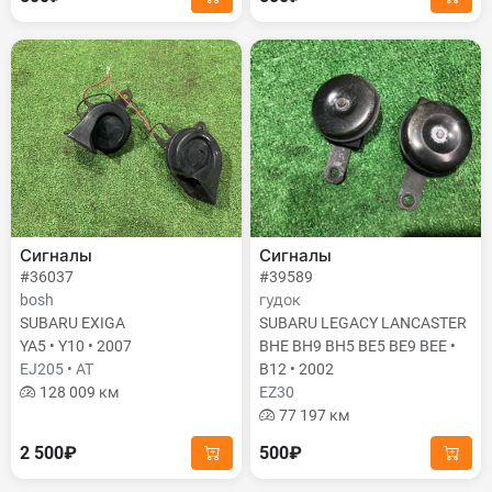
Сигналы
Сигналы
#36037
#39589
bosh
гудок
SUBARU EXIGA
SUBARU LEGACY LANCASTER
YA5 • Y10 • 2007
BHE BH9 BH5 BE5 BE9 BEE •
EJ205 • AT
B12 • 2002
128 009 км
EZ30
77 197 км
2 500₽
500₽