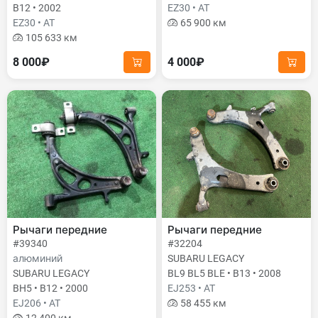
B12 • 2002
EZ30 • AT
EZ30 • AT
65 900 км
105 633 км
8 000₽
4 000₽
Рычаги передние
Рычаги передние
#39340
#32204
алюминий
SUBARU LEGACY
SUBARU LEGACY
BL9 BL5 BLE • B13 • 2008
BH5 • B12 • 2000
EJ253 • AT
EJ206 • AT
58 455 км