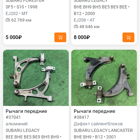
SUBARU FORESTER
SUBARU LEGACY
SF5 • S10 • 1998
BHE BH9 BH5 BE5 BE9 BEE •
EJ202 • MT
B12 • 2000
62 769 км
EJ206 • AT
48 646 км
5 000₽
8 000₽
Рычаги передние
Рычаги передние
#37041
#38417
алюминий
Дефект сайлентблоков
SUBARU LEGACY
SUBARU LEGACY LANCASTER
BEE BHE BE5 BE9 BH5 BH9 •
BHE BH9 • B12 • 2001