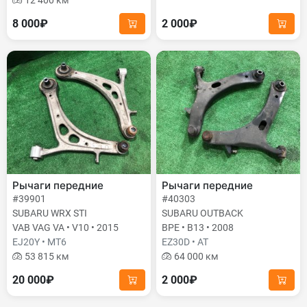
12 400 км
8 000₽
2 000₽
Рычаги передние
Рычаги передние
#39901
#40303
SUBARU WRX STI
SUBARU OUTBACK
VAB VAG VA • V10 • 2015
BPE • B13 • 2008
EJ20Y • MT6
EZ30D • AT
53 815 км
64 000 км
20 000₽
2 000₽