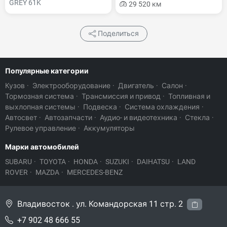
GREY 61K
29 520 км
Поделиться
Популярные категории
Кузов
·
Электрооборудование
·
Двигатель
·
Салон
·
Тормозная система
·
Трансмиссия и привод
·
Топливная и
выхлопная системы
·
Подвеска
·
Система охлаждения
·
Автосвет
·
Автозапчасти
·
Аудио- и видеотехника
·
Стекла
·
Рулевое управление
·
Аккумуляторы
Марки автомобилей
SUBARU
·
TOYOTA
·
HONDA
·
SUZUKI
·
DAIHATSU
·
LAND
ROVER
·
MAZDA
·
MERCEDES-BENZ
Владивосток . ул. Командорская 11 стр. 2
+7 902 48 666 55