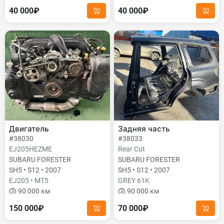
40 000₽
40 000₽
Двигатель
Задняя часть
#38030
#38033
EJ205HEZME
Rear Cut
SUBARU FORESTER
SUBARU FORESTER
SH5 • S12 • 2007
SH5 • S12 • 2007
EJ205 • MT5
GREY 61K
90 000 км
90 000 км
150 000₽
70 000₽