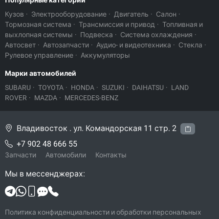
Популярные категории
Кузов
·
Электрооборудование
·
Двигатель
·
Салон
·
Тормозная система
·
Трансмиссия и привод
·
Топливная и
выхлопная системы
·
Подвеска
·
Система охлаждения
·
Автосвет
·
Автозапчасти
·
Аудио- и видеотехника
·
Стекла
·
Рулевое управление
·
Аккумуляторы
Марки автомобилей
SUBARU
·
TOYOTA
·
HONDA
·
SUZUKI
·
DAIHATSU
·
LAND
ROVER
·
MAZDA
·
MERCEDES-BENZ
Владивосток . ул. Командорская 11 стр. 2
+7 902 48 666 55
Запчасти
Автомобили
Контакты
Мы в мессенджерах:
Политика конфиденциальности и обработки персональных