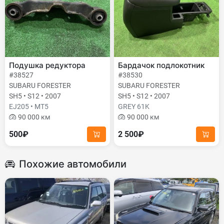
Подушка редуктора
Бардачок подлокотник
#38527
#38530
SUBARU FORESTER
SUBARU FORESTER
SH5 • S12 • 2007
SH5 • S12 • 2007
EJ205 • MT5
GREY 61K
90 000 км
90 000 км
500₽
2 500₽
Похожие автомобили