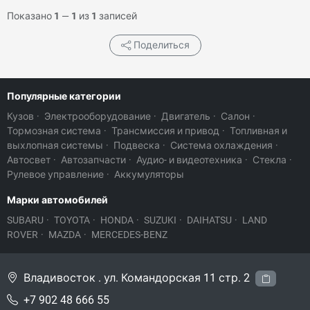
Показано
1
—
1
из
1
записей
Поделиться
Популярные категории
Кузов
·
Электрооборудование
·
Двигатель
·
Салон
·
Тормозная система
·
Трансмиссия и привод
·
Топливная и
выхлопная системы
·
Подвеска
·
Система охлаждения
·
Автосвет
·
Автозапчасти
·
Аудио- и видеотехника
·
Стекла
·
Рулевое управление
·
Аккумуляторы
Марки автомобилей
SUBARU
·
TOYOTA
·
HONDA
·
SUZUKI
·
DAIHATSU
·
LAND
ROVER
·
MAZDA
·
MERCEDES-BENZ
Владивосток . ул. Командорская 11 стр. 2
+7 902 48 666 55