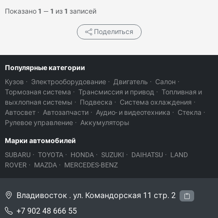
Показано
1
—
1
из
1
записей
Поделиться
Популярные категории
Кузов
·
Электрооборудование
·
Двигатель
·
Салон
·
Тормозная система
·
Трансмиссия и привод
·
Топливная и
выхлопная системы
·
Подвеска
·
Система охлаждения
·
Автосвет
·
Автозапчасти
·
Аудио- и видеотехника
·
Стекла
·
Рулевое управление
·
Аккумуляторы
Марки автомобилей
SUBARU
·
TOYOTA
·
HONDA
·
SUZUKI
·
DAIHATSU
·
LAND
ROVER
·
MAZDA
·
MERCEDES-BENZ
Владивосток . ул. Командорская 11 стр. 2
+7 902 48 666 55