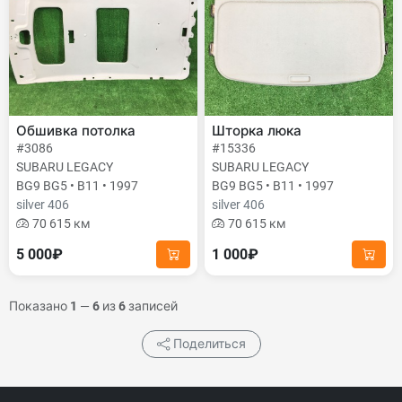
Обшивка потолка
Шторка люка
#3086
#15336
SUBARU LEGACY
SUBARU LEGACY
BG9 BG5 • B11 • 1997
BG9 BG5 • B11 • 1997
silver 406
silver 406
70 615 км
70 615 км
5 000₽
1 000₽
Показано
1
—
6
из
6
записей
Поделиться