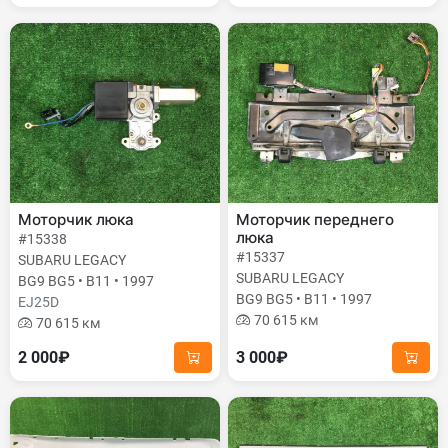
Моторчик люка
Моторчик переднего
люка
#15338
#15337
SUBARU LEGACY
SUBARU LEGACY
BG9 BG5 • B11 • 1997
BG9 BG5 • B11 • 1997
EJ25D
70 615 км
70 615 км
2 000₽
3 000₽