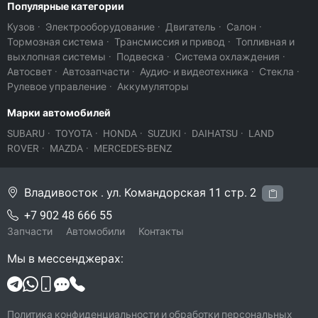
Популярные категории
Кузов
·
Электрооборудование
·
Двигатель
·
Салон
·
Тормозная система
·
Трансмиссия и привод
·
Топливная и
выхлопная системы
·
Подвеска
·
Система охлаждения
·
Автосвет
·
Автозапчасти
·
Аудио- и видеотехника
·
Стекла
·
Рулевое управление
·
Аккумуляторы
Марки автомобилей
SUBARU
·
TOYOTA
·
HONDA
·
SUZUKI
·
DAIHATSU
·
LAND
ROVER
·
MAZDA
·
MERCEDES-BENZ
Владивосток . ул. Командорская 11 стр. 2
+7 902 48 666 55
Запчасти
Автомобили
Контакты
Мы в мессенджерах:
Политика конфиденциальности и обработки персональных