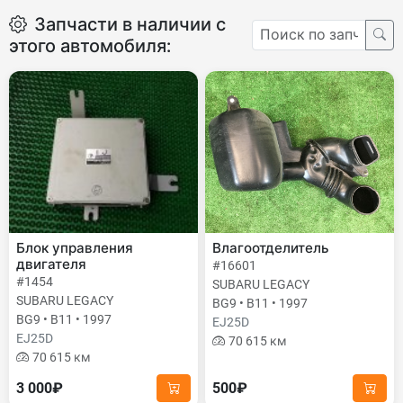
Запчасти в наличии с
этого автомобиля:
Блок управления
Влагоотделитель
двигателя
#16601
#1454
SUBARU LEGACY
SUBARU LEGACY
BG9 • B11 • 1997
BG9 • B11 • 1997
EJ25D
EJ25D
70 615 км
70 615 км
3 000₽
500₽