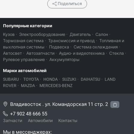
Поделиться
Популярные категории
Кузов
·
Электрооборудование
·
Двигатель
·
Салон
·
Тормозная система
·
Трансмиссия и привод
·
Топливная и
выхлопная системы
·
Подвеска
·
Система охлаждения
·
Автосвет
·
Автозапчасти
·
Аудио- и видеотехника
·
Стекла
·
Рулевое управление
·
Аккумуляторы
Марки автомобилей
SUBARU
·
TOYOTA
·
HONDA
·
SUZUKI
·
DAIHATSU
·
LAND
ROVER
·
MAZDA
·
MERCEDES-BENZ
Владивосток . ул. Командорская 11 стр. 2
+7 902 48 666 55
Запчасти
Автомобили
Контакты
Мы в мессенджерах: