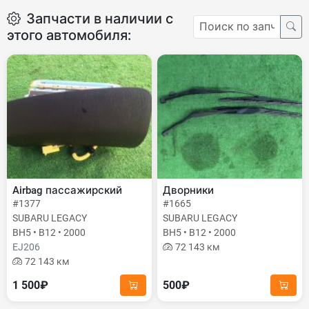
Запчасти в наличии с
этого автомобиля:
Airbag пассажирский
Дворники
#1377
#1665
SUBARU LEGACY
SUBARU LEGACY
BH5 • B12 • 2000
BH5 • B12 • 2000
EJ206
72 143 км
72 143 км
1 500₽
500₽