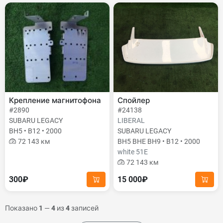
Крепление магнитофона
Спойлер
#2890
#24138
SUBARU LEGACY
LIBERAL
BH5 • B12 • 2000
SUBARU LEGACY
72 143 км
BH5 BHE BH9 • B12 • 2000
white 51E
72 143 км
300₽
15 000₽
Показано
1
—
4
из
4
записей