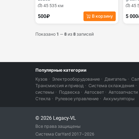
45 535 км
45 
500₽
5 00
В корзину
Показано
1
—
8
из
8
записей
Популярные категории
Кузов
·
Электрооборудование
·
Двигатель
·
Са
Трансмиссия и привод
·
Система охлаждения
·
системы
·
Подвеска
·
Автосвет
·
Автозапчасти
Стекла
·
Рулевое управление
·
Аккумуляторы
© 2026 Legacy-VL
Все права защищены
Система CarYard 2017–2026