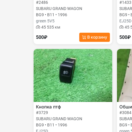
#2486
#1433
SUBARU GRAND WAGON
SUBA
BG9 • B11 • 1996
BG9 • 
green 5V5
EJ25D
45 535 км
45 
500₽
500₽
В корзину
Кнопка птф
Обши
#3729
#3084
SUBARU GRAND WAGON
SUBA
BG9 • B11 • 1996
BG9 • 
EJ25D
green 