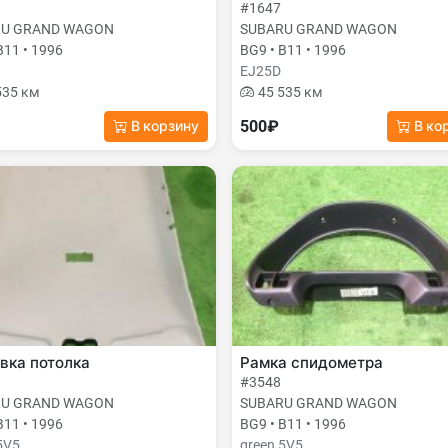
#1647
RU GRAND WAGON
SUBARU GRAND WAGON
B11 • 1996
BG9 • B11 • 1996
EJ25D
535 км
45 535 км
500₽
В корзину
В ко
вка потолка
Рамка спидометра
#3548
RU GRAND WAGON
SUBARU GRAND WAGON
B11 • 1996
BG9 • B11 • 1996
5V5
green 5V5