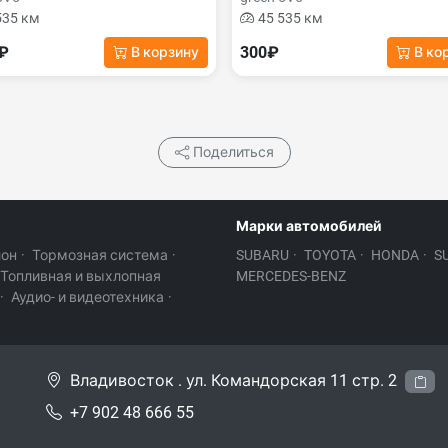
535 км
45 535 км
0₽
300₽
В корзину
В ко
Поделиться
Марки автомобилей
лон
·
Тормозная система
·
SUBARU
·
TOYOTA
·
HONDA
·
S
Топливная и выхлопная
MERCEDES-BENZ
·
Аудио- и видеотехника
·
Владивосток . ул. Командорская 11 стр. 2
+7 902 48 666 55