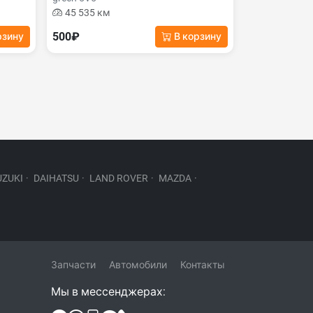
45 535 км
500₽
рзину
В корзину
UZUKI
·
DAIHATSU
·
LAND ROVER
·
MAZDA
·
Запчасти
Автомобили
Контакты
Мы в мессенджерах: