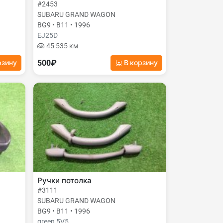
#2453
SUBARU GRAND WAGON
BG9 • B11 • 1996
EJ25D
45 535 км
500₽
рзину
В корзину
Ручки потолка
#3111
SUBARU GRAND WAGON
BG9 • B11 • 1996
green 5V5