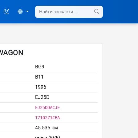
 WAGON
BG9
B11
1996
EJ25D
EJ25DDACJE
TZ102Z1CBA
45 535 км
green (5V5)