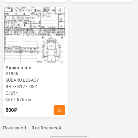
Ручка акпп
#1856
SUBARU LEGACY
BH9 • B12 • 2001
EJ254
61 876 км
500₽
Показано
1
—
3
из
3
записей