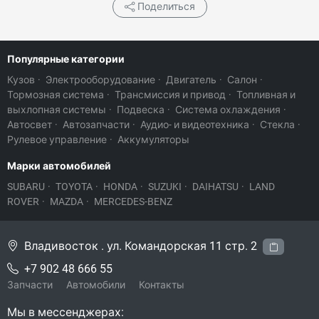
Поделиться
Популярные категории
Кузов
·
Электрооборудование
·
Двигатель
·
Салон
·
Тормозная система
·
Трансмиссия и привод
·
Топливная и
выхлопная системы
·
Подвеска
·
Система охлаждения
·
Автосвет
·
Автозапчасти
·
Аудио- и видеотехника
·
Стекла
·
Рулевое управление
·
Аккумуляторы
Марки автомобилей
SUBARU
·
TOYOTA
·
HONDA
·
SUZUKI
·
DAIHATSU
·
LAND
ROVER
·
MAZDA
·
MERCEDES-BENZ
Владивосток . ул. Командорская 11 стр. 2
+7 902 48 666 55
Запчасти
Автомобили
Контакты
Мы в мессенджерах: