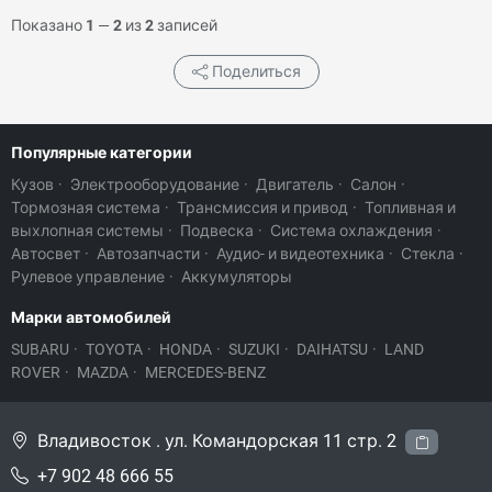
Показано
1
—
2
из
2
записей
Поделиться
Популярные категории
Кузов
·
Электрооборудование
·
Двигатель
·
Салон
·
Тормозная система
·
Трансмиссия и привод
·
Топливная и
выхлопная системы
·
Подвеска
·
Система охлаждения
·
Автосвет
·
Автозапчасти
·
Аудио- и видеотехника
·
Стекла
·
Рулевое управление
·
Аккумуляторы
Марки автомобилей
SUBARU
·
TOYOTA
·
HONDA
·
SUZUKI
·
DAIHATSU
·
LAND
ROVER
·
MAZDA
·
MERCEDES-BENZ
Владивосток . ул. Командорская 11 стр. 2
+7 902 48 666 55