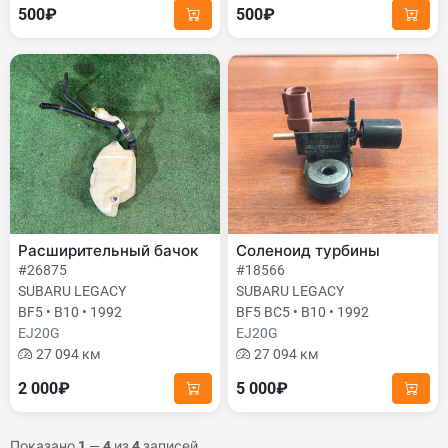
500₽
500₽
Расширительный бачок
Соленоид турбины
#26875
#18566
SUBARU LEGACY
SUBARU LEGACY
BF5 • B10 • 1992
BF5 BC5 • B10 • 1992
EJ20G
EJ20G
27 094 км
27 094 км
2 000₽
5 000₽
Показано
1
—
4
из
4
записей