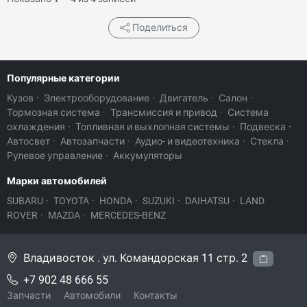
Поделиться
Популярные категории
Кузов
·
Электрооборудование
·
Двигатель
·
Салон
·
Тормозная система
·
Трансмиссия и привод
·
Система
охлаждения
·
Топливная и выхлопная системы
·
Подвеска
·
Автосвет
·
Автозапчасти
·
Аудио- и видеотехника
·
Стекла
·
Рулевое управление
·
Аккумуляторы
Марки автомобилей
SUBARU
·
TOYOTA
·
HONDA
·
SUZUKI
·
DAIHATSU
·
LAND
ROVER
·
MAZDA
·
MERCEDES-BENZ
Владивосток . ул. Командорская 11 стр. 2
+7 902 48 666 55
Запчасти
Автомобили
Контакты