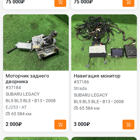
75 000₽
75 000₽
Моторчик заднего
Навигация монитор
дворника
#37186
#37184
Strada
SUBARU LEGACY
SUBARU LEGACY
BL9 BL5 BLE • B13 • 2008
BL9 BL5 BLE • B13 • 2008
EJ253 • AT
65 584 км
65 584 км
2 000₽
3 000₽