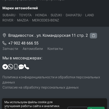
Марки автомобилей
SUBARU
·
TOYOTA
·
HONDA
·
SUZUKI
·
DAIHATSU
·
LAND
ROVER
·
MAZDA
·
MERCEDES-BENZ
Владивосток . ул. Командорская 11 стр. 2
+7 902 48 666 55
Запчасти
Автомобили
Контакты
Мы в мессенджерах:
Политика конфиденциальности и обработки персональных
данных
Согласие на обработку персональных данных
Мы используем файлы cookie для
© 2026 Legacy-VL
улучшения работы сайта и аналитики.