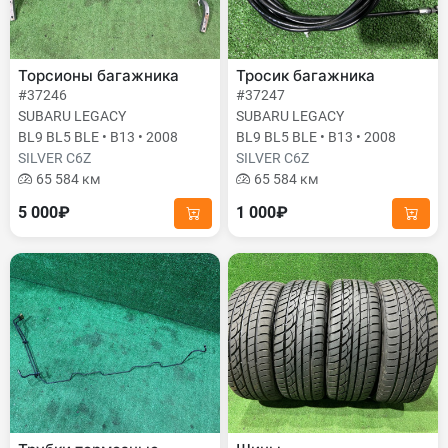
Торсионы багажника
Тросик багажника
#37246
#37247
SUBARU LEGACY
SUBARU LEGACY
BL9 BL5 BLE • B13 • 2008
BL9 BL5 BLE • B13 • 2008
SILVER C6Z
SILVER C6Z
65 584 км
65 584 км
5 000₽
1 000₽