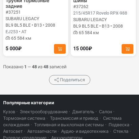
Трубки тормозные
Шины
задние
#37262
#37251
215/45R17 Rovelo RPX-988
SUBARU LEGACY
SUBARU LEGACY
BL9 BL5 BLE • B13 • 2008
BL9 BL5 BLE • B13 • 2008
EJ253 • AT
65 584 км
65 584 км
5 000₽
15 000₽
Показано
1
—
48
из
48
записей
Поделиться
Популярные категории
Кузов
·
Электрооборудование
·
Двигатель
·
Салон
·
Тормозная система
·
Трансмиссия и привод
·
Система
охлаждения
·
Топливная и выхлопная системы
·
Подвеска
·
Автосвет
·
Автозапчасти
·
Аудио- и видеотехника
·
Стекла
·
Рулевое управление
·
Аккумуляторы