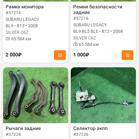
Рамка монитора
Ремни безопасности
задние
#37214
#37216
SUBARU LEGACY
SUBARU LEGACY
BL9 • B13 • 2008
BL9 BL5 BLE • B13 • 2008
SILVER C6Z
SILVER C6Z
65 584 км
65 584 км
2 000₽
1 000₽
Рычаги задние
Селектор акпп
#37224
#37226