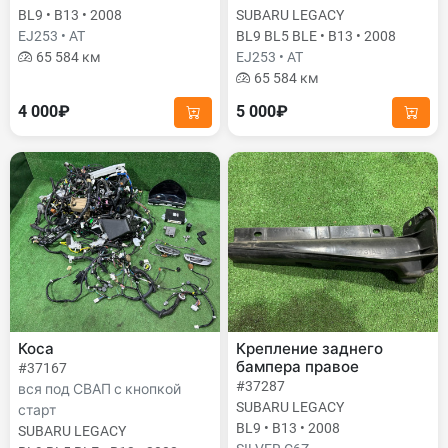
BL9 • B13 • 2008
SUBARU LEGACY
EJ253 • AT
BL9 BL5 BLE • B13 • 2008
65 584 км
EJ253 • AT
65 584 км
4 000₽
5 000₽
Коса
Крепление заднего
бампера правое
#37167
#37287
вся под СВАП с кнопкой
SUBARU LEGACY
старт
BL9 • B13 • 2008
SUBARU LEGACY