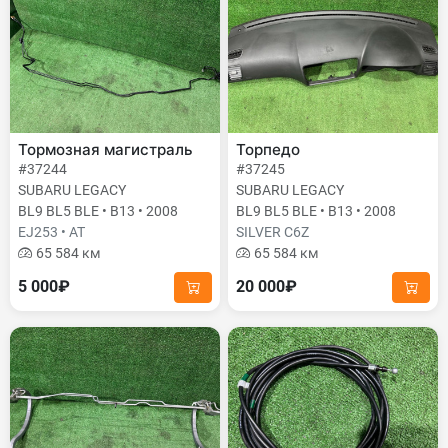
Тормозная магистраль
Торпедо
#37244
#37245
SUBARU LEGACY
SUBARU LEGACY
BL9 BL5 BLE • B13 • 2008
BL9 BL5 BLE • B13 • 2008
EJ253 • AT
SILVER C6Z
65 584 км
65 584 км
5 000₽
20 000₽