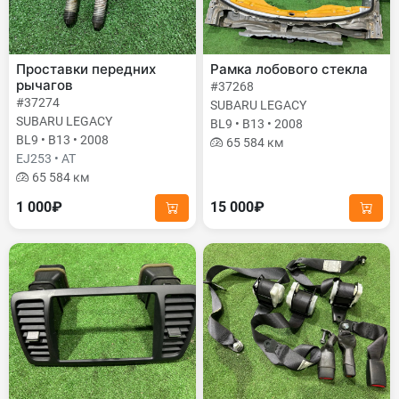
Проставки передних
Рамка лобового стекла
рычагов
#37268
#37274
SUBARU LEGACY
SUBARU LEGACY
BL9 • B13 • 2008
BL9 • B13 • 2008
65 584 км
EJ253 • AT
65 584 км
1 000₽
15 000₽