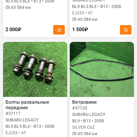
BL9 BL5 BLE • B13 • 2008
BL9 BL5 BLE • B13 • 2008
65 584 км
EJ253 • AT
65 584 км
2 000₽
1 500₽
Болты развальные
Ветровики
передние
#37120
#37117
SUBARU LEGACY
SUBARU LEGACY
BL9 • B13 • 2008
BL9 BL5 BLE • B13 • 2008
SILVER C6Z
EJ253 • AT
65 584 км