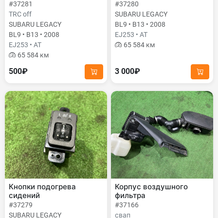
#37281
#37280
TRC off
SUBARU LEGACY
SUBARU LEGACY
BL9 • B13 • 2008
BL9 • B13 • 2008
EJ253 • AT
EJ253 • AT
65 584 км
65 584 км
500₽
3 000₽
Кнопки подогрева
Корпус воздушного
сидений
фильтра
#37279
#37166
SUBARU LEGACY
свап