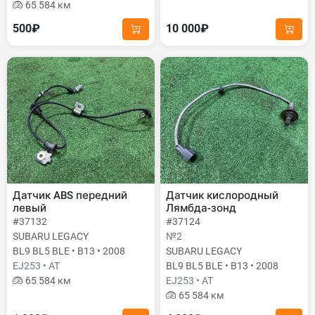
65 584 км
500₽
10 000₽
Датчик ABS передний
Датчик кислородный
левый
Лямбда-зонд
#37132
#37124
SUBARU LEGACY
№2
BL9 BL5 BLE • B13 • 2008
SUBARU LEGACY
EJ253 • AT
BL9 BL5 BLE • B13 • 2008
65 584 км
EJ253 • AT
65 584 км