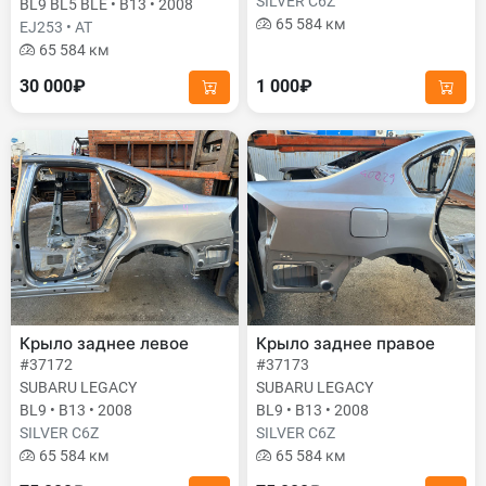
SILVER C6Z
BL9 BL5 BLE • B13 • 2008
65 584 км
EJ253 • AT
65 584 км
30 000₽
1 000₽
Крыло заднее левое
Крыло заднее правое
#37172
#37173
SUBARU LEGACY
SUBARU LEGACY
BL9 • B13 • 2008
BL9 • B13 • 2008
SILVER C6Z
SILVER C6Z
65 584 км
65 584 км