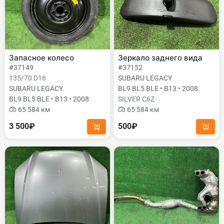
Запасное колесо
Зеркало заднего вида
#37149
#37152
135/70 D16
SUBARU LEGACY
SUBARU LEGACY
BL9 BL5 BLE • B13 • 2008
BL9 BL5 BLE • B13 • 2008
SILVER C6Z
65 584 км
65 584 км
3 500₽
500₽