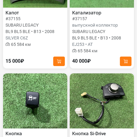
Капот
Катализатор
#37155
#37157
SUBARU LEGACY
выпускной коллектор
BL9 BL5 BLE • B13 • 2008
SUBARU LEGACY
SILVER C6Z
BL9 BL5 BLE • B13 • 2008
65 584 км
EJ253 • AT
65 584 км
15 000₽
40 000₽
Кнопка
Кнопка Si-Drive