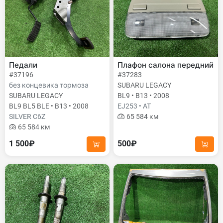
Педали
Плафон салона передний
#37196
#37283
без концевика тормоза
SUBARU LEGACY
SUBARU LEGACY
BL9 • B13 • 2008
BL9 BL5 BLE • B13 • 2008
EJ253 • AT
SILVER C6Z
65 584 км
65 584 км
1 500₽
500₽