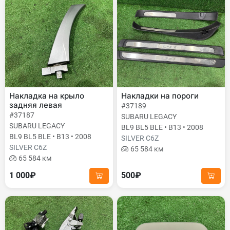
Накладка на крыло
Накладки на пороги
задняя левая
#37189
#37187
SUBARU LEGACY
SUBARU LEGACY
BL9 BL5 BLE • B13 • 2008
BL9 BL5 BLE • B13 • 2008
SILVER C6Z
SILVER C6Z
65 584 км
65 584 км
1 000₽
500₽