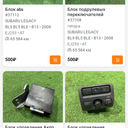
Блок abs
Блок подрулевых
переключателей
#37112
#37108
SUBARU LEGACY
гитара
BL9 BL5 BLE • B13 • 2008
SUBARU LEGACY
EJ253 • AT
BL9 BL5 BLE • B13 • 2008
65 584 км
EJ253 • AT
65 584 км
500₽
500₽
Блок управления Акпп
Блок управления