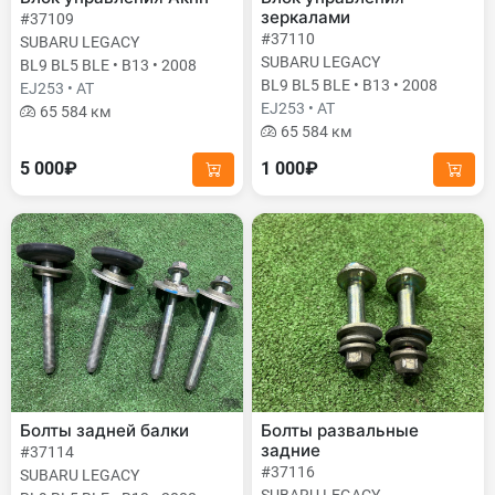
зеркалами
#37109
#37110
SUBARU LEGACY
SUBARU LEGACY
BL9 BL5 BLE • B13 • 2008
BL9 BL5 BLE • B13 • 2008
EJ253 • AT
EJ253 • AT
65 584 км
65 584 км
5 000₽
1 000₽
Болты задней балки
Болты развальные
задние
#37114
#37116
SUBARU LEGACY
SUBARU LEGACY