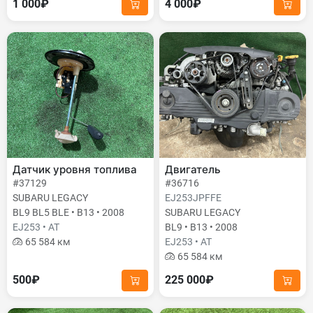
1 000₽
4 000₽
Датчик уровня топлива
Двигатель
#37129
#36716
SUBARU LEGACY
EJ253JPFFE
BL9 BL5 BLE • B13 • 2008
SUBARU LEGACY
EJ253 • AT
BL9 • B13 • 2008
65 584 км
EJ253 • AT
65 584 км
500₽
225 000₽