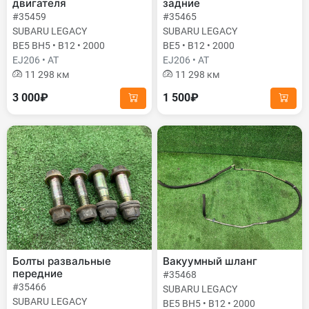
двигателя
задние
#35459
#35465
SUBARU LEGACY
SUBARU LEGACY
BE5 BH5 • B12 • 2000
BE5 • B12 • 2000
EJ206 • AT
EJ206 • AT
11 298 км
11 298 км
3 000₽
1 500₽
Болты развальные
Вакуумный шланг
передние
#35468
#35466
SUBARU LEGACY
SUBARU LEGACY
BE5 BH5 • B12 • 2000