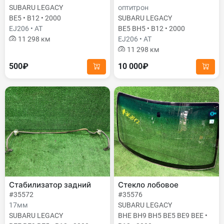
SUBARU LEGACY
оптитрон
BE5 • B12 • 2000
SUBARU LEGACY
EJ206 • AT
BE5 BH5 • B12 • 2000
11 298 км
EJ206 • AT
11 298 км
500₽
10 000₽
Стабилизатор задний
Стекло лобовое
#35572
#35576
17мм
SUBARU LEGACY
SUBARU LEGACY
BHE BH9 BH5 BE5 BE9 BEE •