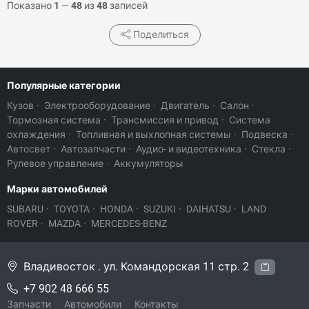
Показано
1
—
48
из
48
записей
Поделиться
Популярные категории
Кузов
·
Электрооборудование
·
Двигатель
·
Салон
·
Тормозная система
·
Трансмиссия и привод
·
Система
охлаждения
·
Топливная и выхлопная системы
·
Подвеска
·
Автосвет
·
Автозапчасти
·
Аудио- и видеотехника
·
Стекла
·
Рулевое управление
·
Аккумуляторы
Марки автомобилей
SUBARU
·
TOYOTA
·
HONDA
·
SUZUKI
·
DAIHATSU
·
LAND
ROVER
·
MAZDA
·
MERCEDES-BENZ
Владивосток . ул. Командорская 11 стр. 2
+7 902 48 666 55
Запчасти
Автомобили
Контакты