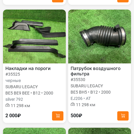
Накладки на пороги
Патрубок воздушного
фильтра
#35525
#35530
черные
SUBARU LEGACY
SUBARU LEGACY
BE5 BH5 • B12 • 2000
BE5 BE9 BEE • B12 • 2000
EJ206 • AT
silver 792
11 298 км
11 298 км
2 000₽
500₽