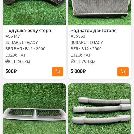
Подушка редуктора
Радиатор двигателя
#35447
#35550
SUBARU LEGACY
SUBARU LEGACY
BE5 BH5 • B12 • 2000
BE5 • B12 • 2000
EJ206 • AT
EJ206 • AT
11 298 км
11 298 км
500₽
5 000₽