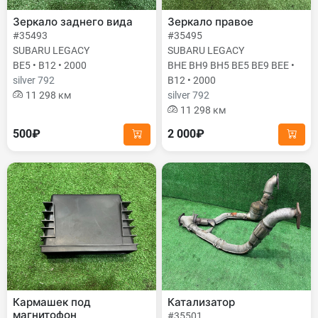
Зеркало заднего вида
Зеркало правое
#35493
#35495
SUBARU LEGACY
SUBARU LEGACY
BE5 • B12 • 2000
BHE BH9 BH5 BE5 BE9 BEE •
silver 792
B12 • 2000
11 298 км
silver 792
11 298 км
500₽
2 000₽
Кармашек под
Катализатор
магнитофон
#35501