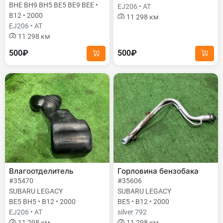
BHE BH9 BH5 BE5 BE9 BEE •
EJ206 • AT
B12 • 2000
11 298 км
EJ206 • AT
11 298 км
500₽
500₽
Влагоотделитель
Горловина бензобака
#35470
#35606
SUBARU LEGACY
SUBARU LEGACY
BE5 BH5 • B12 • 2000
BE5 • B12 • 2000
EJ206 • AT
silver 792
11 298 км
11 298 км