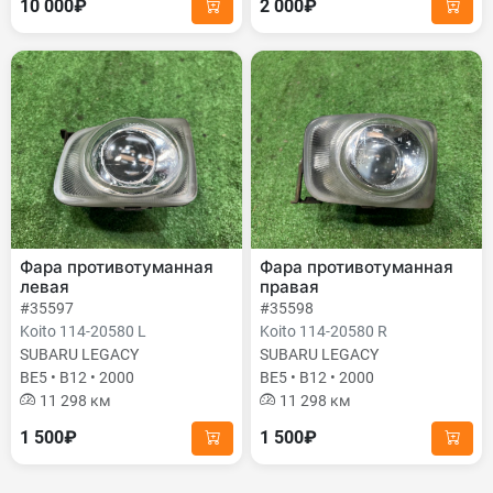
10 000₽
2 000₽
Фара противотуманная
Фара противотуманная
левая
правая
#35597
#35598
Koito 114-20580 L
Koito 114-20580 R
SUBARU LEGACY
SUBARU LEGACY
BE5 • B12 • 2000
BE5 • B12 • 2000
11 298 км
11 298 км
1 500₽
1 500₽