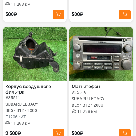
11 298 км
500₽
500₽
Корпус воздушного
Магнитофон
фильтра
#35519
#35511
SUBARU LEGACY
SUBARU LEGACY
BE5 • B12 • 2000
BE5 • B12 • 2000
11 298 км
EJ206 • AT
11 298 км
2 500₽
500₽