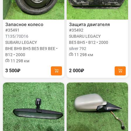
Запасное колесо
Защита двигателя
#35491
#35492
T135/70D16
SUBARU LEGACY
SUBARU LEGACY
BE5 BH5 • B12 • 2000
BHE BH9 BH5 BE5 BE9 BEE •
silver 792
B12 • 2000
11 298 км
11 298 км
3 500₽
2 000₽