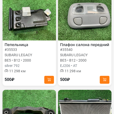
Пепельница
Плафон салона передний
#35533
#35540
SUBARU LEGACY
SUBARU LEGACY
BE5 • B12 • 2000
BE5 • B12 • 2000
silver 792
EJ206 • AT
11 298 км
11 298 км
500₽
500₽