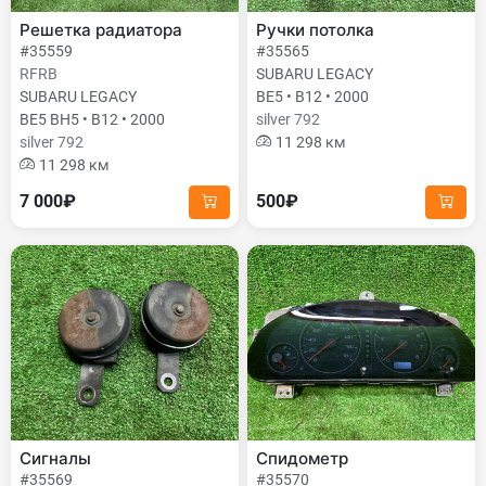
Решетка радиатора
Ручки потолка
#35559
#35565
RFRB
SUBARU LEGACY
SUBARU LEGACY
BE5 • B12 • 2000
BE5 BH5 • B12 • 2000
silver 792
silver 792
11 298 км
11 298 км
7 000₽
500₽
Сигналы
Спидометр
#35569
#35570