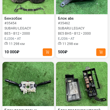
Бензобак
Блок abs
#35454
#35462
SUBARU LEGACY
SUBARU LEGACY
BE5 • B12 • 2000
BE5 BH5 • B12 • 2000
EJ206 • AT
EJ206 • AT
11 298 км
11 298 км
10 000₽
500₽