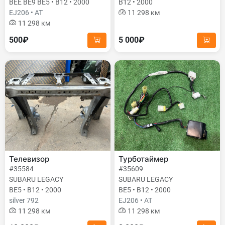
BEE BE9 BE5 • B12 • 2000
B12 • 2000
EJ206 • AT
11 298 км
11 298 км
500₽
5 000₽
Телевизор
Турботаймер
#35584
#35609
SUBARU LEGACY
SUBARU LEGACY
BE5 • B12 • 2000
BE5 • B12 • 2000
silver 792
EJ206 • AT
11 298 км
11 298 км