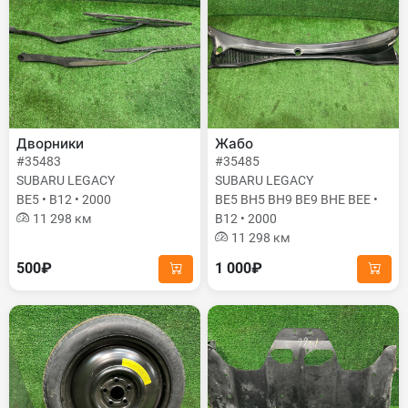
Дворники
Жабо
#35483
#35485
SUBARU LEGACY
SUBARU LEGACY
BE5 • B12 • 2000
BE5 BH5 BH9 BE9 BHE BEE •
11 298 км
B12 • 2000
11 298 км
500₽
1 000₽