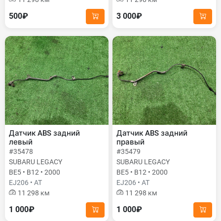
500₽
3 000₽
Датчик ABS задний
Датчик ABS задний
левый
правый
#35478
#35479
SUBARU LEGACY
SUBARU LEGACY
BE5 • B12 • 2000
BE5 • B12 • 2000
EJ206 • AT
EJ206 • AT
11 298 км
11 298 км
1 000₽
1 000₽