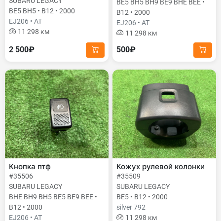
SUBARU LEGACY
BE5 BH5 BH9 BE9 BHE BEE •
BE5 BH5 • B12 • 2000
B12 • 2000
EJ206 • AT
EJ206 • AT
11 298 км
11 298 км
2 500₽
500₽
Кнопка птф
Кожух рулевой колонки
#35506
#35509
SUBARU LEGACY
SUBARU LEGACY
BHE BH9 BH5 BE5 BE9 BEE •
BE5 • B12 • 2000
B12 • 2000
silver 792
EJ206 • AT
11 298 км