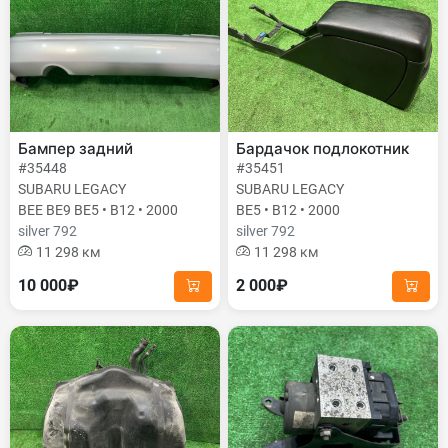
Бампер задний
Бардачок подлокотник
#35448
#35451
SUBARU LEGACY
SUBARU LEGACY
BEE BE9 BE5 • B12 • 2000
BE5 • B12 • 2000
silver 792
silver 792
11 298 км
11 298 км
10 000₽
2 000₽