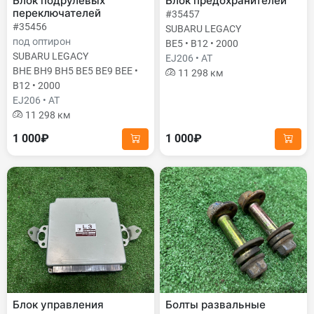
Блок подрулевых
Блок предохранителей
переключателей
#35457
#35456
SUBARU LEGACY
под оптирон
BE5 • B12 • 2000
SUBARU LEGACY
EJ206 • AT
BHE BH9 BH5 BE5 BE9 BEE •
11 298 км
B12 • 2000
EJ206 • AT
11 298 км
1 000₽
1 000₽
Блок управления
Болты развальные