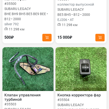
#35500
коллектор выпускной
SUBARU LEGACY
SUBARU LEGACY
BHE BH9 BH5 BE5 BE9 BEE •
BE5 BH5 • B12 • 2000
B12 • 2000
EJ206 • AT
silver 792
11 298 км
11 298 км
500₽
15 000₽
Клапан управления
Кнопка корректора фар
турбиной
#35504
#35503
SUBARU LEGACY