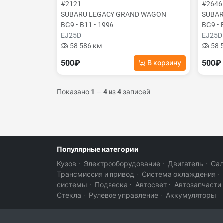
#2121
#2646
SUBARU LEGACY GRAND WAGON
SUBAR
BG9 • B11 • 1996
BG9 • 
EJ25D
EJ25D
58 586 км
58 
500₽
500₽
В корзину
Показано
1
—
4
из
4
записей
Популярные категории
Кузов
·
Электрооборудование
·
Двигатель
·
Са
Трансмиссия и привод
·
Система охлаждения
·
системы
·
Подвеска
·
Автосвет
·
Автозапчасти
Стекла
·
Рулевое управление
·
Аккумуляторы