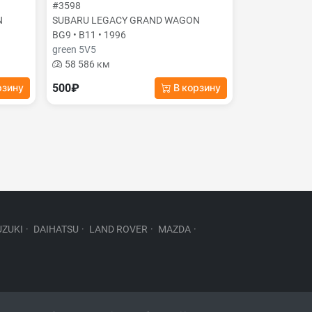
#3598
N
SUBARU LEGACY GRAND WAGON
BG9 • B11 • 1996
green 5V5
58 586 км
500₽
рзину
В корзину
UZUKI
·
DAIHATSU
·
LAND ROVER
·
MAZDA
·