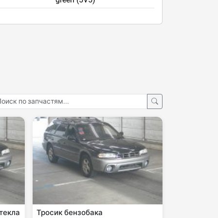
текла
Тросик бензобака