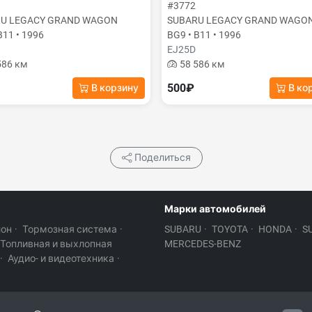
#3772
U LEGACY GRAND WAGON
SUBARU LEGACY GRAND WAGO
B11 • 1996
BG9 • B11 • 1996
EJ25D
586 км
58 586 км
500₽
В корзину
В ко
Поделиться
Марки автомобилей
лон
·
Тормозная система
·
SUBARU
·
TOYOTA
·
HONDA
·
S
Топливная и выхлопная
MERCEDES-BENZ
·
Аудио- и видеотехника
·