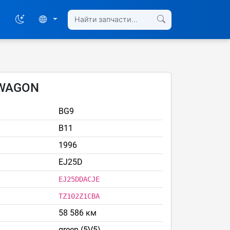
 WAGON
BG9
B11
1996
EJ25D
EJ25DDACJE
TZ102Z1CBA
58 586 км
green (5V5)