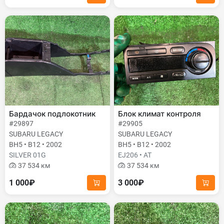
Бардачок подлокотник
Блок климат контроля
#29897
#29905
SUBARU LEGACY
SUBARU LEGACY
BH5 • B12 • 2002
BH5 • B12 • 2002
SILVER 01G
EJ206 • AT
37 534 км
37 534 км
1 000₽
3 000₽