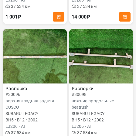
EJ206 • AT
EJ206 • AT
37 534 км
37 534 км
1 001₽
14 000₽
Распорка
Распорки
#30096
#30098
верхняя задняя-задняя
нижние продольные
CUSCO
beatrush
SUBARU LEGACY
SUBARU LEGACY
BH5 • B12 • 2002
BH5 • B12 • 2002
EJ206 • AT
EJ206 • AT
37 534 км
37 534 км