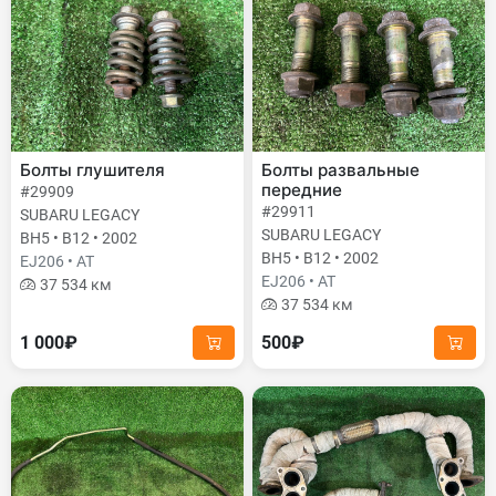
Болты глушителя
Болты развальные
передние
#29909
#29911
SUBARU LEGACY
SUBARU LEGACY
BH5 • B12 • 2002
BH5 • B12 • 2002
EJ206 • AT
EJ206 • AT
37 534 км
37 534 км
1 000₽
500₽