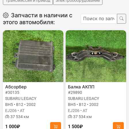
Трансмиссия и привод
Электрооборудование
Запчасти в наличии с
этого автомобиля:
Абсорбер
Балка АКПП
#30135
#29890
SUBARU LEGACY
SUBARU LEGACY
BH5 • B12 • 2002
BH5 • B12 • 2002
EJ206 • AT
EJ206 • AT
37 534 км
37 534 км
1 000₽
1 500₽