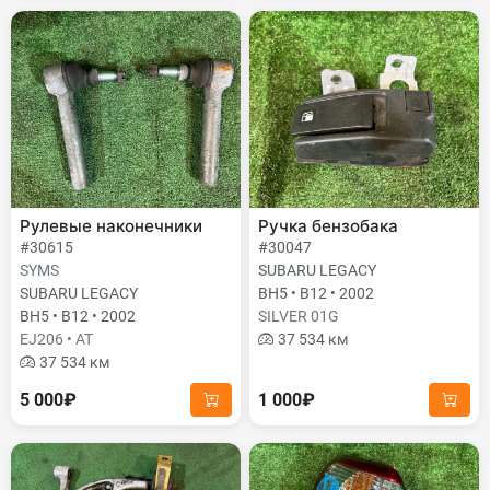
Рулевые наконечники
Ручка бензобака
#30615
#30047
SYMS
SUBARU LEGACY
SUBARU LEGACY
BH5 • B12 • 2002
BH5 • B12 • 2002
SILVER 01G
EJ206 • AT
37 534 км
37 534 км
5 000₽
1 000₽