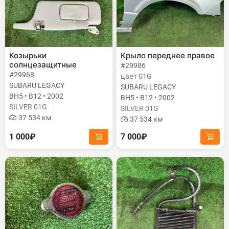
Козырьки
Крыло переднее правое
солнцезащитные
#29986
#29968
цвет 01G
SUBARU LEGACY
SUBARU LEGACY
BH5 • B12 • 2002
BH5 • B12 • 2002
SILVER 01G
SILVER 01G
37 534 км
37 534 км
1 000₽
7 000₽