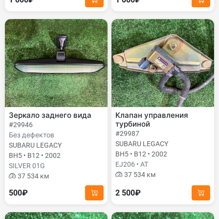
Зеркало заднего вида
Клапан управления
турбиной
#29946
#29987
Без дефектов
SUBARU LEGACY
SUBARU LEGACY
BH5 • B12 • 2002
BH5 • B12 • 2002
EJ206 • AT
SILVER 01G
37 534 км
37 534 км
500₽
2 500₽