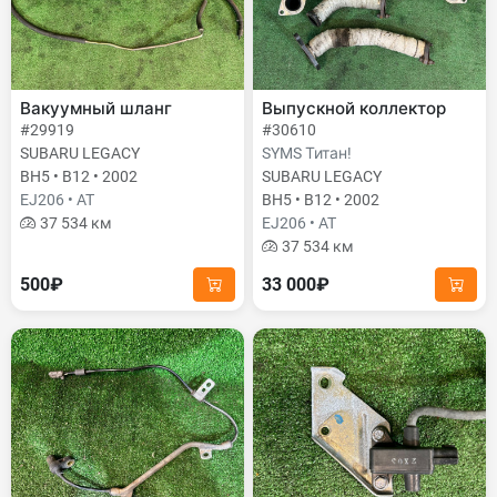
Вакуумный шланг
Выпускной коллектор
#29919
#30610
SUBARU LEGACY
SYMS Титан!
BH5 • B12 • 2002
SUBARU LEGACY
EJ206 • AT
BH5 • B12 • 2002
37 534 км
EJ206 • AT
37 534 км
500₽
33 000₽