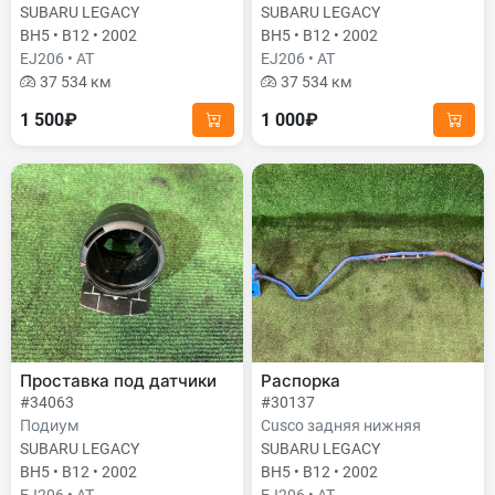
SUBARU LEGACY
SUBARU LEGACY
BH5 • B12 • 2002
BH5 • B12 • 2002
EJ206 • AT
EJ206 • AT
37 534 км
37 534 км
1 500₽
1 000₽
Проставка под датчики
Распорка
#34063
#30137
Подиум
Cusco задняя нижняя
SUBARU LEGACY
SUBARU LEGACY
BH5 • B12 • 2002
BH5 • B12 • 2002