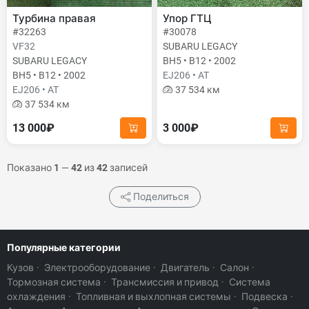
Турбина правая
Упор ГТЦ
#32263
#30078
VF32
SUBARU LEGACY
SUBARU LEGACY
BH5 • B12 • 2002
BH5 • B12 • 2002
EJ206 • AT
EJ206 • AT
37 534 км
37 534 км
13 000₽
3 000₽
Показано
1
—
42
из
42
записей
Поделиться
Популярные категории
Кузов
·
Электрооборудование
·
Двигатель
·
Салон
·
Тормозная система
·
Трансмиссия и привод
·
Система
охлаждения
·
Топливная и выхлопная системы
·
Подвеска
·