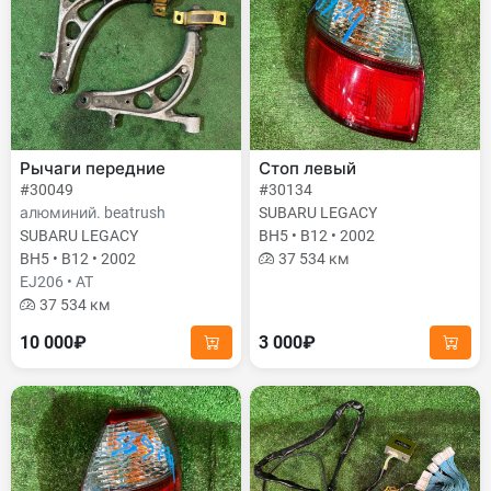
Рычаги передние
Стоп левый
#30049
#30134
алюминий. beatrush
SUBARU LEGACY
SUBARU LEGACY
BH5 • B12 • 2002
BH5 • B12 • 2002
37 534 км
EJ206 • AT
37 534 км
10 000₽
3 000₽