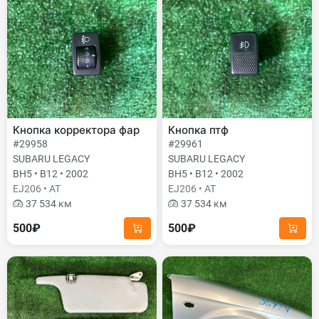
Кнопка корректора фар
Кнопка птф
#29958
#29961
SUBARU LEGACY
SUBARU LEGACY
BH5 • B12 • 2002
BH5 • B12 • 2002
EJ206 • AT
EJ206 • AT
37 534 км
37 534 км
500₽
500₽