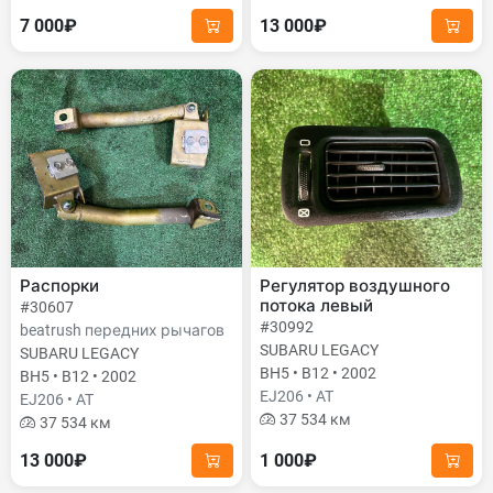
7 000₽
13 000₽
Распорки
Регулятор воздушного
потока левый
#30607
#30992
beatrush передних рычагов
SUBARU LEGACY
SUBARU LEGACY
BH5 • B12 • 2002
BH5 • B12 • 2002
EJ206 • AT
EJ206 • AT
37 534 км
37 534 км
13 000₽
1 000₽