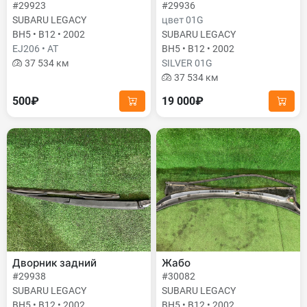
#29923
#29936
SUBARU LEGACY
цвет 01G
BH5 • B12 • 2002
SUBARU LEGACY
EJ206 • AT
BH5 • B12 • 2002
37 534 км
SILVER 01G
37 534 км
500₽
19 000₽
Дворник задний
Жабо
#29938
#30082
SUBARU LEGACY
SUBARU LEGACY
BH5 • B12 • 2002
BH5 • B12 • 2002