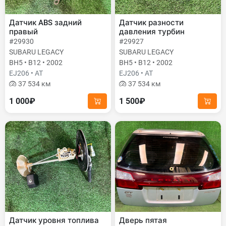
Датчик ABS задний
Датчик разности
правый
давления турбин
#29930
#29927
SUBARU LEGACY
SUBARU LEGACY
BH5 • B12 • 2002
BH5 • B12 • 2002
EJ206 • AT
EJ206 • AT
37 534 км
37 534 км
1 000₽
1 500₽
Датчик уровня топлива
Дверь пятая