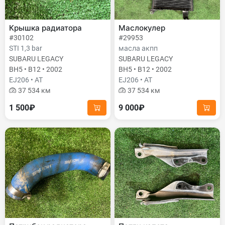
Крышка радиатора
Маслокулер
#30102
#29953
STI 1,3 bar
масла акпп
SUBARU LEGACY
SUBARU LEGACY
BH5 • B12 • 2002
BH5 • B12 • 2002
EJ206 • AT
EJ206 • AT
37 534 км
37 534 км
1 500₽
9 000₽