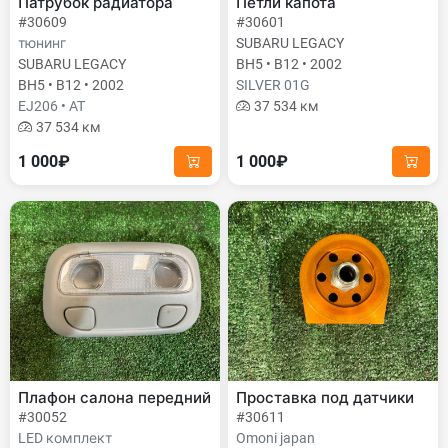
Патрубок радиатора
Петли капота
#30609
#30601
тюнинг
SUBARU LEGACY
SUBARU LEGACY
BH5 • B12 • 2002
BH5 • B12 • 2002
SILVER 01G
EJ206 • AT
37 534 км
37 534 км
1 000₽
1 000₽
Плафон салона передний
Проставка под датчики
#30052
#30611
LED комплект
Omoni japan