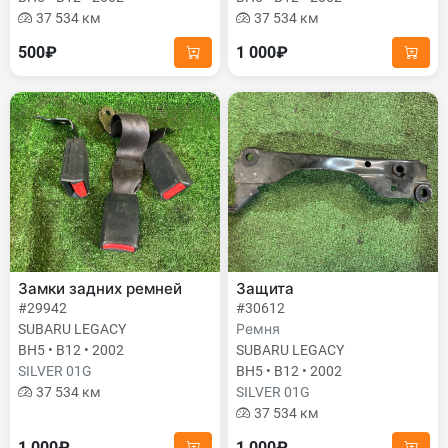
37 534 км
37 534 км
500₽
1 000₽
Замки задних ремней
Защита
#29942
#30612
SUBARU LEGACY
Ремня
BH5 • B12 • 2002
SUBARU LEGACY
SILVER 01G
BH5 • B12 • 2002
37 534 км
SILVER 01G
37 534 км
1 000₽
1 000₽