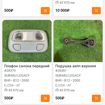
45 970 км
500₽
10 000₽
Плафон салона передний
Подушка акпп верхняя
#28379
#28381
SUBARU LEGACY
SUBARU LEGACY
BH9 • B12 • 2000
BH9 • B12 • 2000
EJ254 • AT
EJ254 • AT
45 970 км
45 970 км
500₽
500₽