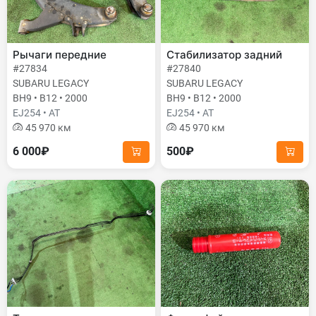
Рычаги передние
Стабилизатор задний
#27834
#27840
SUBARU LEGACY
SUBARU LEGACY
BH9 • B12 • 2000
BH9 • B12 • 2000
EJ254 • AT
EJ254 • AT
45 970 км
45 970 км
6 000₽
500₽