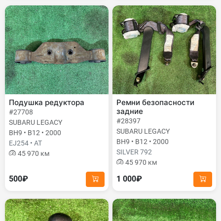
Подушка редуктора
Ремни безопасности
задние
#27708
#28397
SUBARU LEGACY
SUBARU LEGACY
BH9 • B12 • 2000
BH9 • B12 • 2000
EJ254 • AT
SILVER 792
45 970 км
45 970 км
500₽
1 000₽