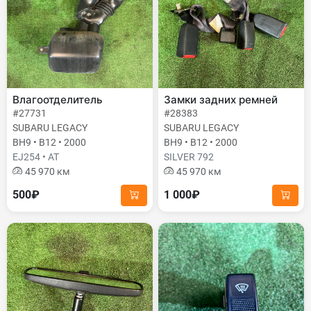
Влагоотделитель
Замки задних ремней
#27731
#28383
SUBARU LEGACY
SUBARU LEGACY
BH9 • B12 • 2000
BH9 • B12 • 2000
EJ254 • AT
SILVER 792
45 970 км
45 970 км
500₽
1 000₽