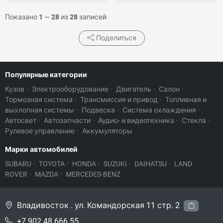
Показано
1
—
28
из
28
записей
Поделиться
Популярные категории
Кузов
·
Электрооборудование
·
Двигатель
·
Салон
·
Тормозная система
·
Трансмиссия и привод
·
Топливная и
выхлопная системы
·
Подвеска
·
Система охлаждения
·
Автосвет
·
Автозапчасти
·
Аудио- и видеотехника
·
Стекла
·
Рулевое управление
·
Аккумуляторы
Марки автомобилей
SUBARU
·
TOYOTA
·
HONDA
·
SUZUKI
·
DAIHATSU
·
LAND
ROVER
·
MAZDA
·
MERCEDES-BENZ
Владивосток . ул. Командорская 11 стр. 2
+7 902 48 666 55