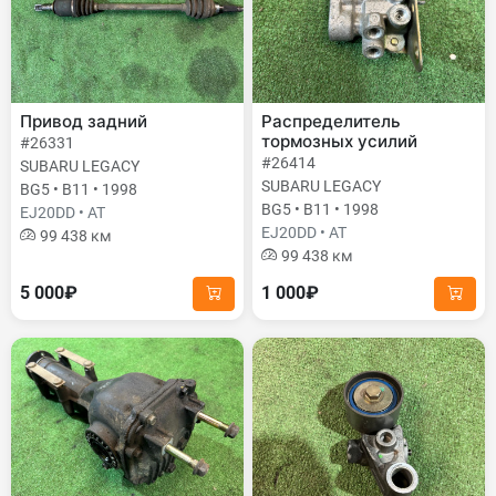
Привод задний
Распределитель
тормозных усилий
#26331
#26414
SUBARU LEGACY
SUBARU LEGACY
BG5 • B11 • 1998
BG5 • B11 • 1998
EJ20DD • AT
EJ20DD • AT
99 438 км
99 438 км
5 000₽
1 000₽