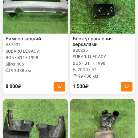
Бампер задний
Блок управления
зеркалами
#37507
#26236
SUBARU LEGACY
SUBARU LEGACY
BG5 • B11 • 1998
BG5 • B11 • 1998
Silver 406
EJ20DD • AT
99 438 км
99 438 км
8 000₽
1 500₽