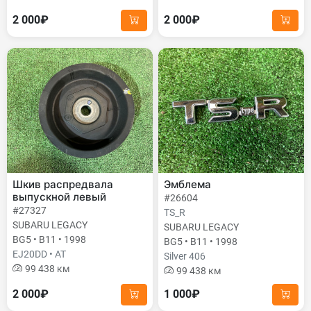
2 000₽
2 000₽
Шкив распредвала
Эмблема
выпускной левый
#26604
#27327
TS_R
SUBARU LEGACY
SUBARU LEGACY
BG5 • B11 • 1998
BG5 • B11 • 1998
EJ20DD • AT
Silver 406
99 438 км
99 438 км
2 000₽
1 000₽