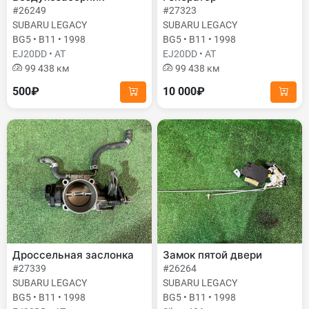
#26249
#27323
SUBARU LEGACY
SUBARU LEGACY
BG5 • B11 • 1998
BG5 • B11 • 1998
EJ20DD • AT
EJ20DD • AT
99 438 км
99 438 км
500₽
10 000₽
Дроссельная заслонка
Замок пятой двери
#27339
#26264
SUBARU LEGACY
SUBARU LEGACY
BG5 • B11 • 1998
BG5 • B11 • 1998