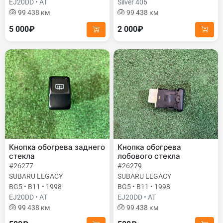
EJ20DD • AT
Silver 406
99 438 км
99 438 км
5 000₽
2 000₽
Кнопка обогрева заднего
Кнопка обогрева
стекла
лобового стекла
#26277
#26279
SUBARU LEGACY
SUBARU LEGACY
BG5 • B11 • 1998
BG5 • B11 • 1998
EJ20DD • AT
EJ20DD • AT
99 438 км
99 438 км