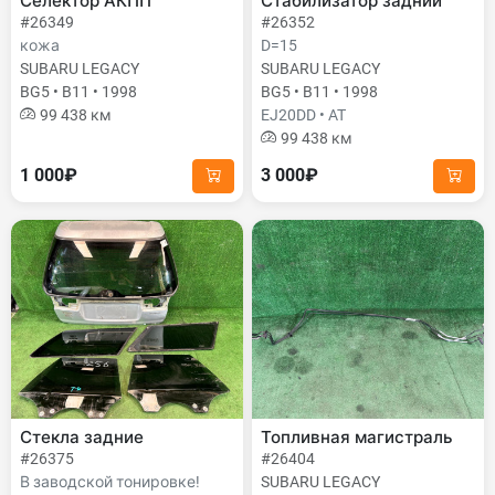
Селектор АКПП
Стабилизатор задний
#26349
#26352
кожа
D=15
SUBARU LEGACY
SUBARU LEGACY
BG5 • B11 • 1998
BG5 • B11 • 1998
99 438 км
EJ20DD • AT
99 438 км
1 000₽
3 000₽
Стекла задние
Топливная магистраль
#26375
#26404
В заводской тонировке!
SUBARU LEGACY