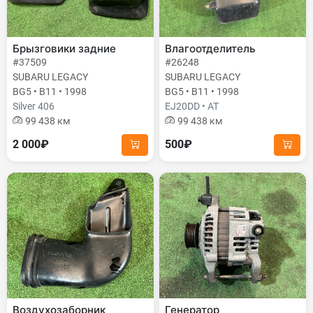
Брызговики задние
Влагоотделитель
#37509
#26248
SUBARU LEGACY
SUBARU LEGACY
BG5 • B11 • 1998
BG5 • B11 • 1998
Silver 406
EJ20DD • AT
99 438 км
99 438 км
2 000₽
500₽
Воздухозаборник
Генератор