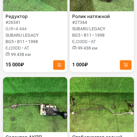
Редуктор
Ролик натяжной
#26341
#27344
G/R=4.444
SUBARU LEGACY
SUBARU LEGACY
BG5 • B11 • 1998
BG5 • B11 • 1998
EJ20DD • AT
EJ20DD • AT
99 438 км
99 438 км
15 000₽
1 000₽