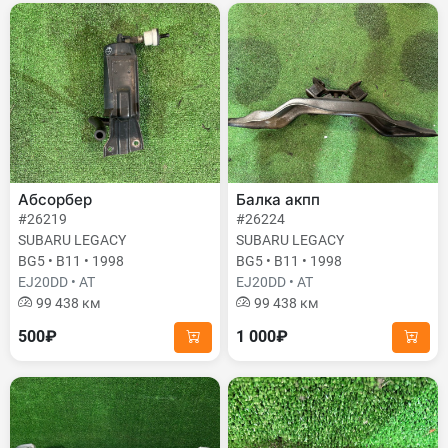
Абсорбер
Балка акпп
#26219
#26224
SUBARU LEGACY
SUBARU LEGACY
BG5 • B11 • 1998
BG5 • B11 • 1998
EJ20DD • AT
EJ20DD • AT
99 438 км
99 438 км
500₽
1 000₽