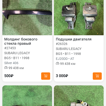
Молдинг бокового
Подушки двигателя
стекла правый
#26326
#27453
SUBARU LEGACY
SUBARU LEGACY
BG5 • B11 • 1998
BG5 • B11 • 1998
EJ20DD • AT
Silver 406
99 438 км
99 438 км
500₽
3 000₽