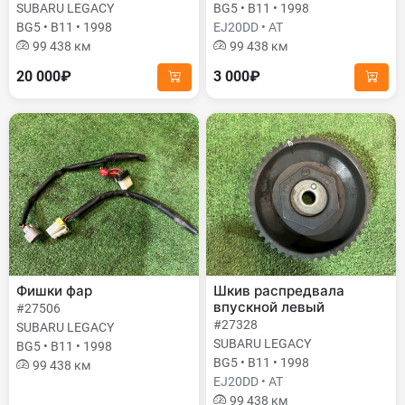
SUBARU LEGACY
BG5 • B11 • 1998
BG5 • B11 • 1998
EJ20DD • AT
99 438 км
99 438 км
20 000₽
3 000₽
Фишки фар
Шкив распредвала
впускной левый
#27506
#27328
SUBARU LEGACY
SUBARU LEGACY
BG5 • B11 • 1998
BG5 • B11 • 1998
99 438 км
EJ20DD • AT
99 438 км