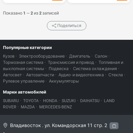
Показано
1
—
2
из
2
записей
Поделиться
Популярные категории
Кузов
·
Электрооборудование
·
Двигатель
·
Салон
·
Тормозная система
·
Трансмиссия и привод
·
Топливная и
выхлопная системы
·
Подвеска
·
Система охлаждения
·
Автосвет
·
Автозапчасти
·
Аудио- и видеотехника
·
Стекла
·
Рулевое управление
·
Аккумуляторы
Марки автомобилей
SUBARU
·
TOYOTA
·
HONDA
·
SUZUKI
·
DAIHATSU
·
LAND
ROVER
·
MAZDA
·
MERCEDES-BENZ
Владивосток . ул. Командорская 11 стр. 2