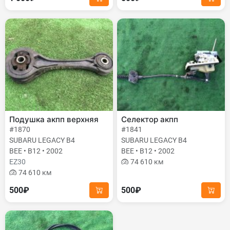
Подушка акпп верхняя
Селектор акпп
#1870
#1841
SUBARU LEGACY B4
SUBARU LEGACY B4
BEE • B12 • 2002
BEE • B12 • 2002
EZ30
74 610 км
74 610 км
500₽
500₽