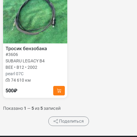
Тросик бензобака
#3606
SUBARU LEGACY B4
BEE • B12 • 2002
pearl 07C
74 610 км
500₽
Показано
1
—
5
из
5
записей
Поделиться