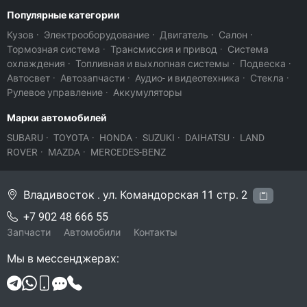
Популярные категории
Кузов
·
Электрооборудование
·
Двигатель
·
Салон
·
Тормозная система
·
Трансмиссия и привод
·
Система
охлаждения
·
Топливная и выхлопная системы
·
Подвеска
·
Автосвет
·
Автозапчасти
·
Аудио- и видеотехника
·
Стекла
·
Рулевое управление
·
Аккумуляторы
Марки автомобилей
SUBARU
·
TOYOTA
·
HONDA
·
SUZUKI
·
DAIHATSU
·
LAND
ROVER
·
MAZDA
·
MERCEDES-BENZ
Владивосток . ул. Командорская 11 стр. 2
+7 902 48 666 55
Запчасти
Автомобили
Контакты
Мы в мессенджерах: