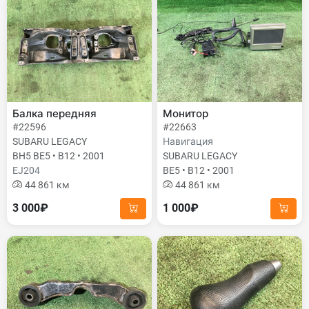
Балка передняя
Монитор
#22596
#22663
SUBARU LEGACY
Навигация
BH5 BE5 • B12 • 2001
SUBARU LEGACY
EJ204
BE5 • B12 • 2001
44 861 км
44 861 км
3 000₽
1 000₽