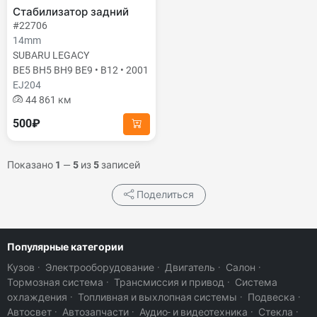
Стабилизатор задний
#22706
14mm
SUBARU LEGACY
BE5 BH5 BH9 BE9 • B12 • 2001
EJ204
44 861 км
500₽
Показано
1
—
5
из
5
записей
Поделиться
Популярные категории
Кузов
·
Электрооборудование
·
Двигатель
·
Салон
·
Тормозная система
·
Трансмиссия и привод
·
Система
охлаждения
·
Топливная и выхлопная системы
·
Подвеска
·
Автосвет
·
Автозапчасти
·
Аудио- и видеотехника
·
Стекла
·