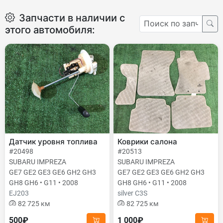
Запчасти в наличии с
этого автомобиля:
Датчик уровня топлива
Коврики салона
#20498
#20513
SUBARU IMPREZA
SUBARU IMPREZA
GE7 GE2 GE3 GE6 GH2 GH3
GE7 GE2 GE3 GE6 GH2 GH3
GH8 GH6 • G11 • 2008
GH8 GH6 • G11 • 2008
EJ203
silver C3S
82 725 км
82 725 км
500₽
1 000₽