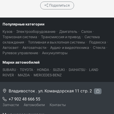
Поделиться
Популярные категории
Кузов
·
Электрооборудование
·
Двигатель
·
Салон
·
Тормозная система
·
Трансмиссия и привод
·
Система
охлаждения
·
Топливная и выхлопная системы
·
Подвеска
·
Автосвет
·
Автозапчасти
·
Аудио- и видеотехника
·
Стекла
·
Рулевое управление
·
Аккумуляторы
Марки автомобилей
SUBARU
·
TOYOTA
·
HONDA
·
SUZUKI
·
DAIHATSU
·
LAND
ROVER
·
MAZDA
·
MERCEDES-BENZ
Владивосток . ул. Командорская 11 стр. 2
+7 902 48 666 55
Запчасти
Автомобили
Контакты