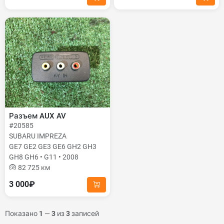
Разъем AUX AV
#20585
SUBARU IMPREZA
GE7 GE2 GE3 GE6 GH2 GH3
GH8 GH6 • G11 • 2008
82 725 км
3 000₽
Показано
1
—
3
из
3
записей