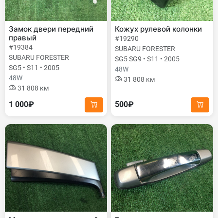
Замок двери передний
Кожух рулевой колонки
правый
#19290
#19384
SUBARU FORESTER
SUBARU FORESTER
SG5 SG9 • S11 • 2005
SG5 • S11 • 2005
48W
48W
31 808 км
31 808 км
1 000₽
500₽