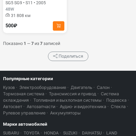
SG5 SG9 • S11 • 2005
48W
31 808 км
500₽
Показано
1
—
7
из
7
записей
Поделиться
Популярные категории
Кузов
·
Электрооборудование
·
Двигатель
·
Салон
·
Тормозная система
·
Трансмиссия и привод
·
Система
охлаждения
·
Топливная и выхлопная системы
·
Подвеска
·
Автосвет
·
Автозапчасти
·
Аудио- и видеотехника
·
Стекла
·
Рулевое управление
·
Аккумуляторы
Марки автомобилей
SUBARU
·
TOYOTA
·
HONDA
·
SUZUKI
·
DAIHATSU
·
LAND