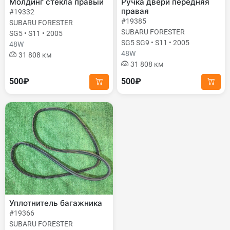
Молдинг стекла правый
Ручка двери передняя
правая
#19332
#19385
SUBARU FORESTER
SUBARU FORESTER
SG5 • S11 • 2005
SG5 SG9 • S11 • 2005
48W
48W
31 808 км
31 808 км
500₽
500₽
Уплотнитель багажника
#19366
SUBARU FORESTER