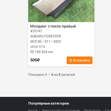
Молдинг стекла правый
#20741
SUBARU FORESTER
SG5 SG • S11 • 2002
silver 01G
100 504 км
500₽
В корзину
Показано
1
—
5
из
5
записей
Популярные категории
Кузов
·
Электрооборудование
·
Двигатель
·
Са