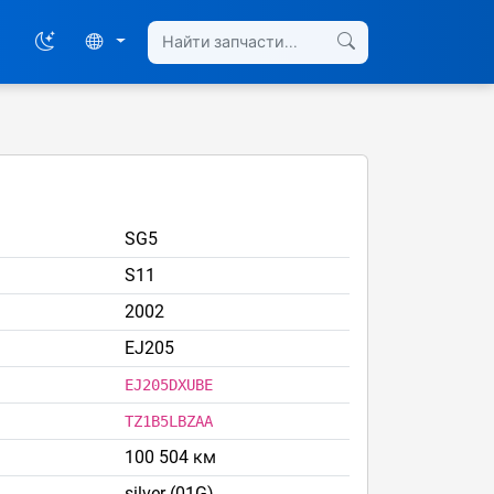
SG5
S11
2002
EJ205
EJ205DXUBE
TZ1B5LBZAA
100 504 км
silver (01G)