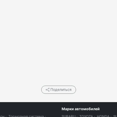
Поделиться
Марки автомобилей
лон
·
Тормозная система
·
SUBARU
·
TOYOTA
·
HONDA
·
S