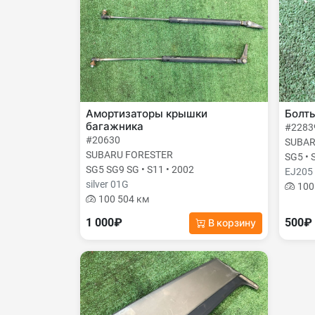
Амортизаторы крышки
Болт
багажника
#2283
#20630
SUBAR
SUBARU FORESTER
SG5 • 
SG5 SG9 SG • S11 • 2002
EJ205
silver 01G
100
100 504 км
1 000₽
500₽
В корзину