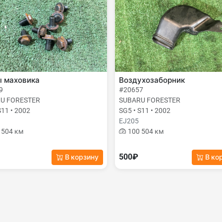
ы маховика
Воздухозаборник
9
#20657
U FORESTER
SUBARU FORESTER
S11 • 2002
SG5 • S11 • 2002
EJ205
 504 км
100 504 км
500₽
В корзину
В ко