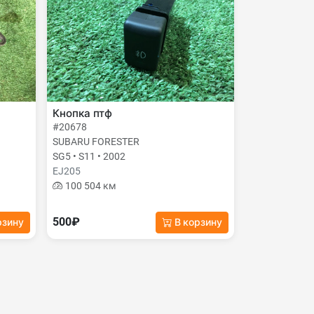
Кнопка птф
#20678
SUBARU FORESTER
SG5 • S11 • 2002
EJ205
100 504 км
500₽
рзину
В корзину