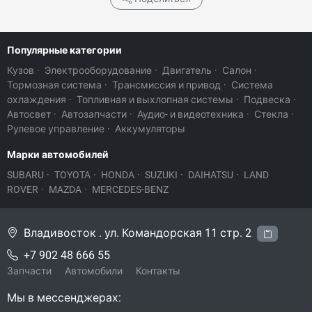
Популярные категории
Кузов
·
Электрооборудование
·
Двигатель
·
Салон
·
Тормозная система
·
Трансмиссия и привод
·
Система
охлаждения
·
Топливная и выхлопная системы
·
Подвеска
·
Автосвет
·
Автозапчасти
·
Аудио- и видеотехника
·
Стекла
·
Рулевое управление
·
Аккумуляторы
Марки автомобилей
SUBARU
·
TOYOTA
·
HONDA
·
SUZUKI
·
DAIHATSU
·
LAND
ROVER
·
MAZDA
·
MERCEDES-BENZ
Владивосток . ул. Командорская 11 стр. 2
+7 902 48 666 55
Запчасти
Автомобили
Контакты
Мы в мессенджерах: