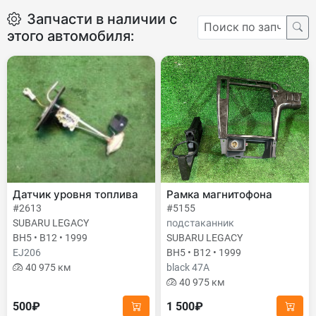
Запчасти в наличии с
этого автомобиля:
Датчик уровня топлива
Рамка магнитофона
#2613
#5155
SUBARU LEGACY
подстаканник
BH5 • B12 • 1999
SUBARU LEGACY
EJ206
BH5 • B12 • 1999
40 975 км
black 47A
40 975 км
500₽
1 500₽