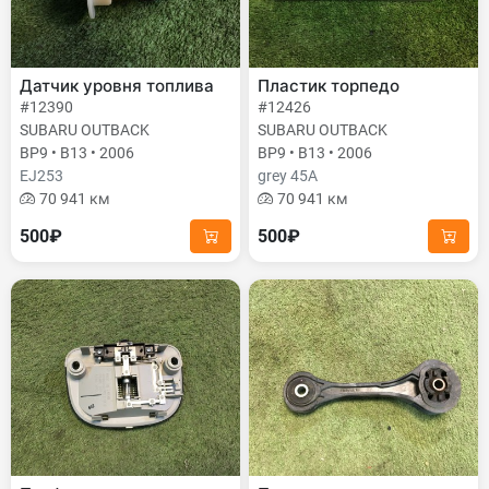
Датчик уровня топлива
Пластик торпедо
#12390
#12426
SUBARU OUTBACK
SUBARU OUTBACK
BP9 • B13 • 2006
BP9 • B13 • 2006
EJ253
grey 45A
70 941 км
70 941 км
500₽
500₽