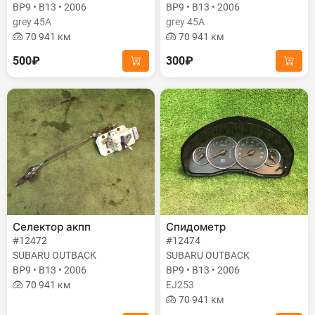
BP9 • B13 • 2006
BP9 • B13 • 2006
grey 45A
grey 45A
70 941 км
70 941 км
500₽
300₽
Селектор акпп
Спидометр
#12472
#12474
SUBARU OUTBACK
SUBARU OUTBACK
BP9 • B13 • 2006
BP9 • B13 • 2006
70 941 км
EJ253
70 941 км