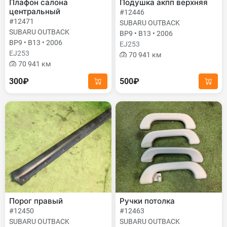
Плафон салона
Подушка акпп верхняя
центральный
#12446
#12471
SUBARU OUTBACK
SUBARU OUTBACK
BP9 • B13 • 2006
BP9 • B13 • 2006
EJ253
EJ253
70 941 км
70 941 км
300₽
500₽
Порог правый
Ручки потолка
#12450
#12463
SUBARU OUTBACK
SUBARU OUTBACK