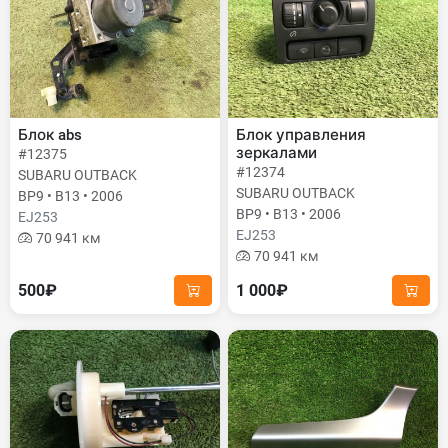
Блок abs
Блок управления
зеркалами
#12375
#12374
SUBARU OUTBACK
SUBARU OUTBACK
BP9 • B13 • 2006
BP9 • B13 • 2006
EJ253
EJ253
70 941 км
70 941 км
500₽
1 000₽