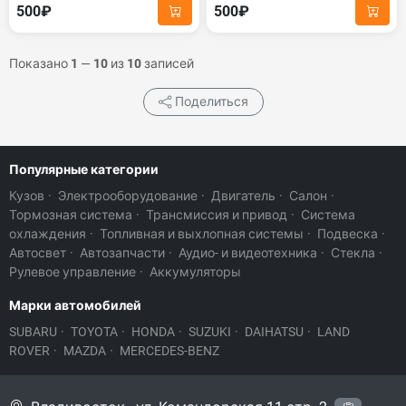
500₽
500₽
Показано
1
—
10
из
10
записей
Поделиться
Популярные категории
Кузов
·
Электрооборудование
·
Двигатель
·
Салон
·
Тормозная система
·
Трансмиссия и привод
·
Система
охлаждения
·
Топливная и выхлопная системы
·
Подвеска
·
Автосвет
·
Автозапчасти
·
Аудио- и видеотехника
·
Стекла
·
Рулевое управление
·
Аккумуляторы
Марки автомобилей
SUBARU
·
TOYOTA
·
HONDA
·
SUZUKI
·
DAIHATSU
·
LAND
ROVER
·
MAZDA
·
MERCEDES-BENZ