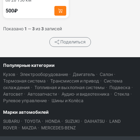
28 150 км
500₽
Показано
1
—
3
из
3
записей
Поделиться
Популярные категории
Кузов
·
Электрооборудование
·
Двигатель
·
Салон
·
Тормозная система
·
Трансмиссия и привод
·
Система
охлаждения
·
Топливная и выхлопная системы
·
Подвеска
·
Автосвет
·
Автозапчасти
·
Аудио- и видеотехника
·
Стекла
·
Рулевое управление
·
Шины и Колёса
Марки автомобилей
SUBARU
·
TOYOTA
·
HONDA
·
SUZUKI
·
DAIHATSU
·
LAND
ROVER
·
MAZDA
·
MERCEDES-BENZ