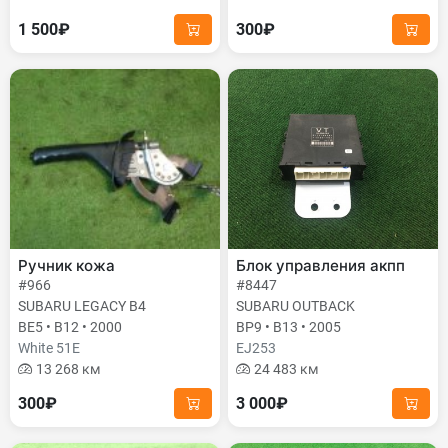
1 500₽
300₽
Ручник кожа
Блок управления акпп
#966
#8447
SUBARU LEGACY B4
SUBARU OUTBACK
BE5 • B12 • 2000
BP9 • B13 • 2005
White 51E
EJ253
13 268 км
24 483 км
300₽
3 000₽