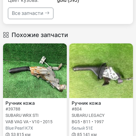
Цвет кузова:
gold (39J)
Все запчасти
Похожие запчасти
Ручник кожа
Ручник кожа
#39788
#804
SUBARU WRX STI
SUBARU LEGACY
VAB VAG VA • V10 • 2015
BG5 • B11 • 1997
Blue Pearl K7X
белый 51E
53 815 км
85 141 км