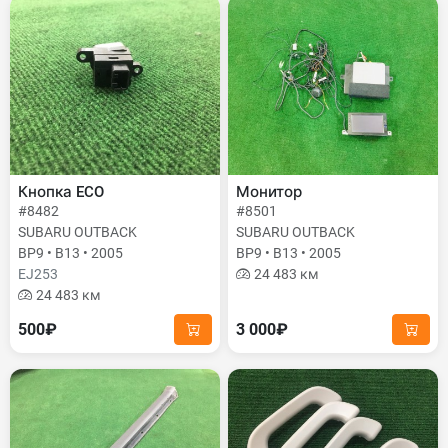
Кнопка ECO
Монитор
#8482
#8501
SUBARU OUTBACK
SUBARU OUTBACK
BP9 • B13 • 2005
BP9 • B13 • 2005
EJ253
24 483 км
24 483 км
500₽
3 000₽