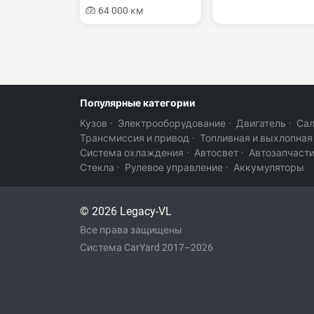
64 000 км
Популярные категории
Кузов
·
Электрооборудование
·
Двигатель
·
Са
Трансмиссия и привод
·
Топливная и выхлопная
Система охлаждения
·
Автосвет
·
Автозапчаст
Стекла
·
Рулевое управление
·
Аккумуляторы
© 2026 Legacy-VL
Все права защищены
Система CarYard 2017–2026