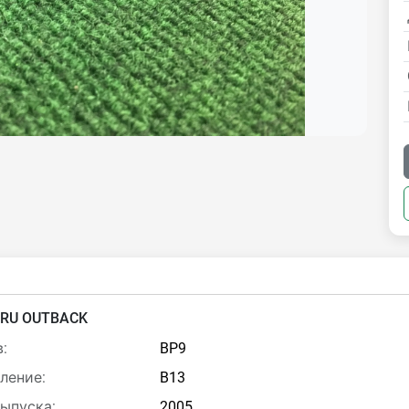
RU OUTBACK
:
BP9
ление:
B13
выпуска:
2005