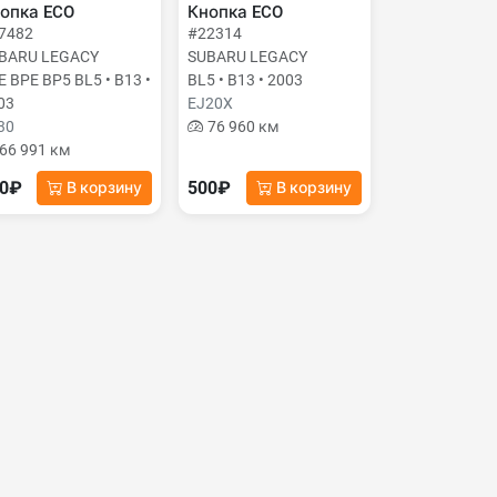
опка ECO
Кнопка ECO
7482
#22314
BARU LEGACY
SUBARU LEGACY
E BPE BP5 BL5 • B13 •
BL5 • B13 • 2003
03
EJ20X
30
76 960 км
66 991 км
00₽
500₽
В корзину
В корзину