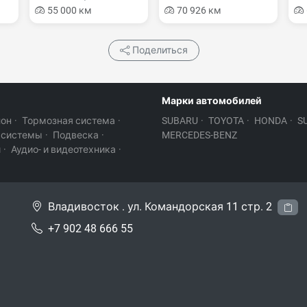
55 000 км
70 926 км
Поделиться
Марки автомобилей
лон
·
Тормозная система
·
SUBARU
·
TOYOTA
·
HONDA
·
S
 системы
·
Подвеска
·
MERCEDES-BENZ
и
·
Аудио- и видеотехника
·
Владивосток . ул. Командорская 11 стр. 2
+7 902 48 666 55