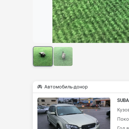
Автомобиль-донор
SUBA
Кузов
Поко
Год 