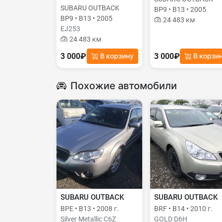
SUBARU OUTBACK
BP9 • B13 • 2005
BP9 • B13 • 2005
24 483 км
EJ253
24 483 км
3 000₽
3 000₽
В корзину
В корзи
Похожие автомобили
SUBARU OUTBACK
SUBARU OUTBACK
BPE • B13 • 2008 г.
BRF • B14 • 2010 г.
Silver Metallic C6Z
GOLD D6H