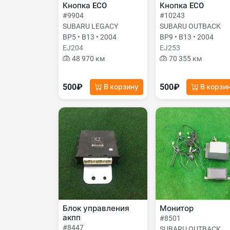
Кнопка ECO
Кнопка ECO
#9904
#10243
SUBARU LEGACY
SUBARU OUTBACK
BP5 • B13 • 2004
BP9 • B13 • 2004
EJ204
EJ253
48 970 км
70 355 км
500₽
500₽
В корзину
В корзи
Блок управления
Монитор
акпп
#8501
#8447
SUBARU OUTBACK