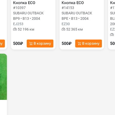
Кнопка ECO
Кнопка ECO
Кн
#10397
#14153
#1
SUBARU OUTBACK
SUBARU OUTBACK
SU
BP9 • B13 • 2004
BPE • B13 • 2004
BL
EJ253
EZ30
20
52 196 км
52 365 км
EZ
500₽
500₽
5
ну
В корзину
В корзину