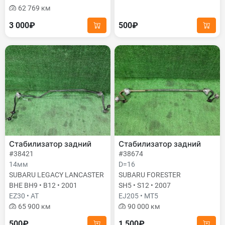
62 769 км
3 000₽
500₽
Стабилизатор задний
Стабилизатор задний
#38421
#38674
14мм
D=16
SUBARU LEGACY LANCASTER
SUBARU FORESTER
BHE BH9 • B12 • 2001
SH5 • S12 • 2007
EZ30 • AT
EJ205 • MT5
65 900 км
90 000 км
500₽
1 500₽