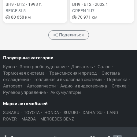
BH9 • B12 • 1998 г.
BH9 • B12 • 2002 г.
BEIGE 8L5
GREEN 1U7
80 658 км
70 971 км
Поделиться
Популярные категории
Кузов
·
Электрооборудование
·
Двигатель
·
Салон
·
Тормозная система
·
Трансмиссия и привод
·
Система
охлаждения
·
Топливная и выхлопная системы
·
Подвеска
·
Автосвет
·
Автозапчасти
·
Аудио- и видеотехника
·
Стекла
·
Рулевое управление
·
Аккумуляторы
Марки автомобилей
SUBARU
·
TOYOTA
·
HONDA
·
SUZUKI
·
DAIHATSU
·
LAND
ROVER
·
MAZDA
·
MERCEDES-BENZ