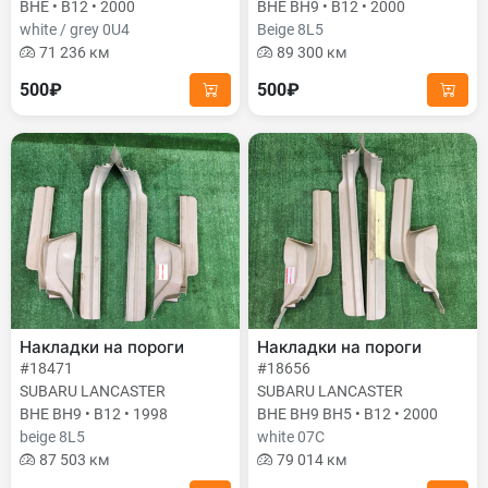
BHE • B12 • 2000
BHE BH9 • B12 • 2000
white / grey 0U4
Beige 8L5
71 236 км
89 300 км
500₽
500₽
Накладки на пороги
Накладки на пороги
#18471
#18656
SUBARU LANCASTER
SUBARU LANCASTER
BHE BH9 • B12 • 1998
BHE BH9 BH5 • B12 • 2000
beige 8L5
white 07C
87 503 км
79 014 км