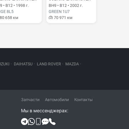
 • B12 • 1998 г.
BH9 • B12 • 2002 г.
IGE 8L5
GREEN 1U7
80 658 км
70 971 км
UZUKI
·
DAIHATSU
·
LAND ROVER
·
MAZDA
·
Запчасти
Автомобили
Контакты
Мы в мессенджерах: