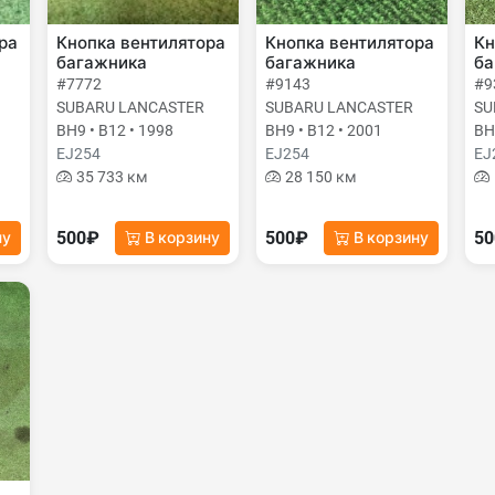
ра
Кнопка вентилятора
Кнопка вентилятора
Кн
багажника
багажника
ба
#7772
#9143
#9
SUBARU LANCASTER
SUBARU LANCASTER
SU
BH9 • B12 • 1998
BH9 • B12 • 2001
BH
EJ254
EJ254
EJ
35 733 км
28 150 км
500₽
500₽
5
ну
В корзину
В корзину