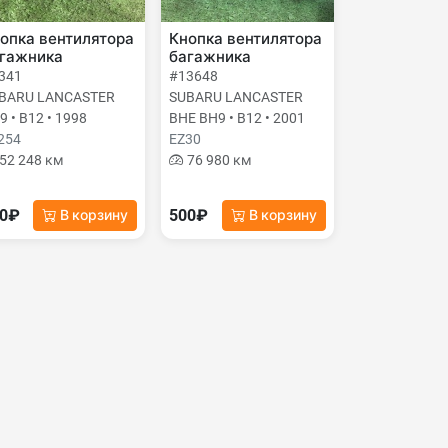
опка вентилятора
Кнопка вентилятора
гажника
багажника
341
#13648
BARU LANCASTER
SUBARU LANCASTER
9 • B12 • 1998
BHE BH9 • B12 • 2001
254
EZ30
52 248 км
76 980 км
00₽
500₽
В корзину
В корзину