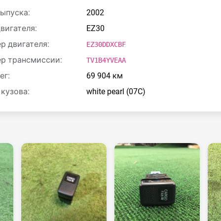
выпуска:
2002
двигателя:
EZ30
р двигателя:
EZ30DDXCBF
р трансмиссии:
TV1B4YVEAA
ег:
69 904 км
 кузова:
white pearl (07C)