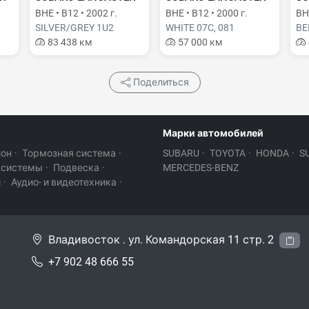
BHE • B12 • 2002 г.
BHE • B12 • 2000 г.
BH9
SILVER/GREY 1U2
WHITE 07C, 081
BE
83 438 км
57 000 км
Поделиться
Марки автомобилей
лон
·
Тормозная система
·
SUBARU
·
TOYOTA
·
HONDA
·
S
 системы
·
Подвеска
·
MERCEDES-BENZ
и
·
Аудио- и видеотехника
·
Владивосток . ул. Командорская 11 стр. 2
+7 902 48 666 55