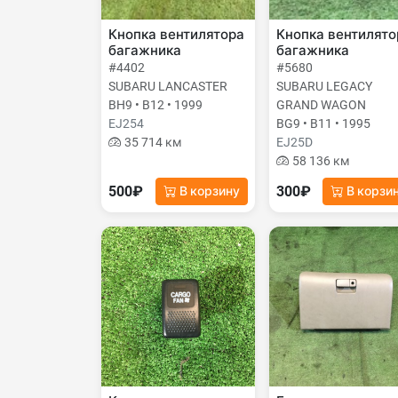
Кнопка вентилятора
Кнопка вентилято
багажника
багажника
#4402
#5680
SUBARU LANCASTER
SUBARU LEGACY
BH9 • B12 • 1999
GRAND WAGON
EJ254
BG9 • B11 • 1995
35 714 км
EJ25D
58 136 км
500₽
300₽
В корзину
В корзи