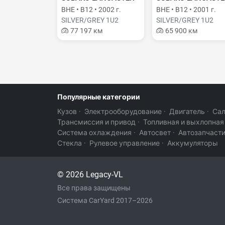
BHE • B12 • 2002 г.
BHE • B12 • 2001 г.
SILVER/GREY 1U2
SILVER/GREY 1U2
77 197 км
65 900 км
Популярные категории
Кузов
·
Электрооборудование
·
Двигатель
·
Са
Трансмиссия и привод
·
Топливная и выхлопная
Система охлаждения
·
Автосвет
·
Автозапчаст
Стекла
·
Рулевое управление
·
Аккумуляторы
© 2026 Legacy-VL
Все права защищены
Система CarYard 2017–2026