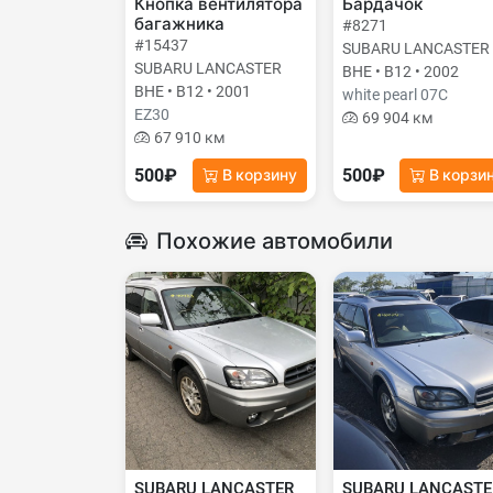
Кнопка вентилятора
Бардачок
багажника
#8271
#15437
SUBARU LANCASTER
SUBARU LANCASTER
BHE • B12 • 2002
BHE • B12 • 2001
white pearl 07C
EZ30
69 904 км
67 910 км
500₽
500₽
В корзину
В корзи
Похожие автомобили
SUBARU LANCASTER
SUBARU LANCASTE