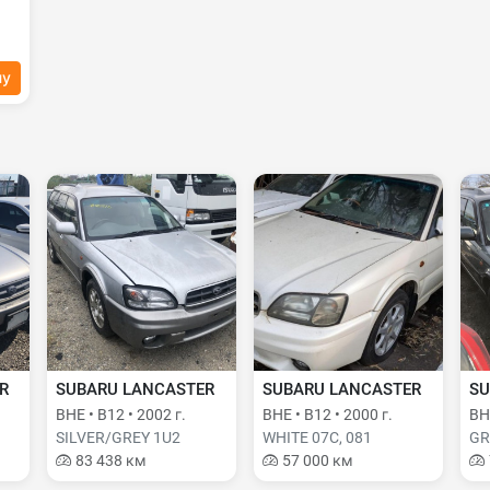
ну
R
SUBARU LANCASTER
SUBARU LANCASTER
SU
BHE • B12 • 2002 г.
BHE • B12 • 2000 г.
BH9
SILVER/GREY 1U2
WHITE 07C, 081
GR
83 438 км
57 000 км