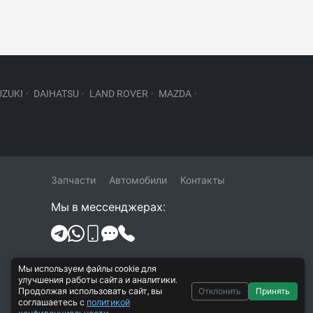
UZUKI
·
DAIHATSU
·
LAND ROVER
·
MAZDA
·
Запчасти
Автомобили
Контакты
Мы в мессенджерах:
Политика конфиденциальности и
Мы используем файлы cookie для
обработки персональных данных
улучшения работы сайта и аналитики.
Продолжая использовать сайт, вы
Отклонить
Принять
Согласие на обработку персональных
соглашаетесь с
политикой
данных