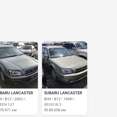
BARU LANCASTER
SUBARU LANCASTER
 • B12 • 2002 г.
BH9 • B12 • 1998 г.
EEN 1U7
BEIGE 8L5
70 971 км
80 658 км