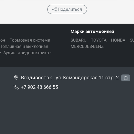
Поделиться
Марки автомобилей
лон
·
Тормозная система
·
SUBARU
·
TOYOTA
·
HONDA
·
S
Топливная и выхлопная
MERCEDES-BENZ
·
Аудио- и видеотехника
·
Владивосток . ул. Командорская 11 стр. 2
+7 902 48 666 55