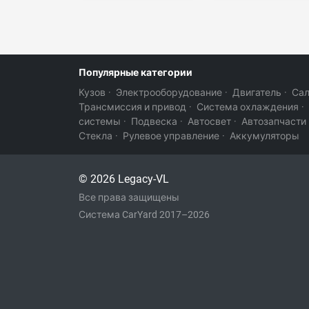
Популярные категории
Кузов
·
Электрооборудование
·
Двигатель
·
Са
Трансмиссия и привод
·
Система охлаждения
·
системы
·
Подвеска
·
Автосвет
·
Автозапчасти
Стекла
·
Рулевое управление
·
Аккумуляторы
© 2026 Legacy-VL
Все права защищены
Система CarYard 2017–2026