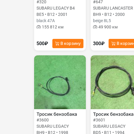
#320
#647
SUBARU LEGACY B4
SUBARU LANCASTER
BE5 • B12 • 2001
BH9 • B12 • 2000
black 47А
beige 8L5
155 812 км
49 900 км
500₽
300₽
В корзину
В корзи
Тросик бензобака
Тросик бензобака
#3600
#3601
SUBARU LEGACY
SUBARU LEGACY
BH9 • B12 • 1998
BD5 • B11 • 1994