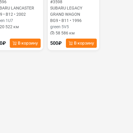
596
#3598
BARU LANCASTER
SUBARU LEGACY
9 • B12 • 2002
GRAND WAGON
een 1U7
BG9 • B11 • 1996
20 522 км
green 5V5
58 586 км
00₽
500₽
В корзину
В корзину