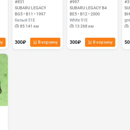
#831
#997
#3
SUBARU LEGACY
SUBARU LEGACY B4
SU
BG5 • B11 • 1997
BE5 • B12 • 2000
BH
белый 51E
White 51E
gr
85 141 км
13 268 км
300₽
300₽
5
ну
В корзину
В корзину