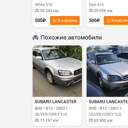
White 51E
blue 416
54 243 км
26 656 км
500₽
500₽
В корзину
В корзи
Похожие автомобили
SUBARU LANCASTER
SUBARU LANCASTE
BHE • B12 • 2002 г.
BHE • B12 • 2001 г.
SILVER/GREY 1U2
SILVER/GREY 1U2
77 197 км
65 900 км