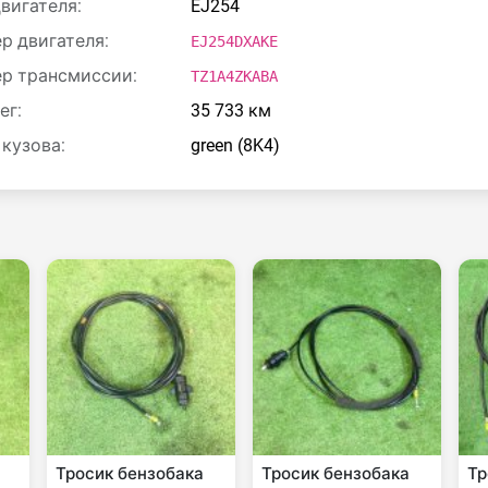
двигателя:
EJ254
р двигателя:
EJ254DXAKE
р трансмиссии:
TZ1A4ZKABA
ег:
35 733 км
 кузова:
green (8K4)
Тросик бензобака
Тросик бензобака
Тр