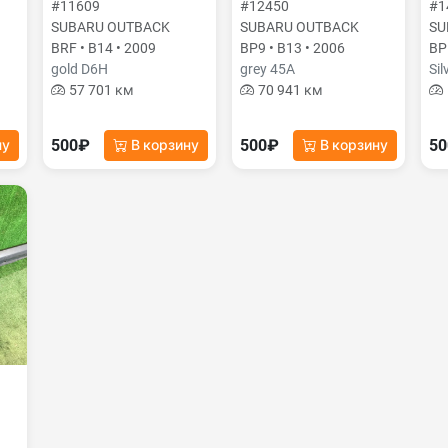
#11609
#12450
#1
SUBARU OUTBACK
SUBARU OUTBACK
SU
BRF • B14 • 2009
BP9 • B13 • 2006
BP
gold D6H
grey 45A
Sil
57 701 км
70 941 км
500₽
500₽
5
ну
В корзину
В корзину