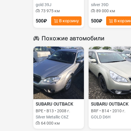
gold 39J
silver 39D
73 975 км
89 000 км
500₽
500₽
В корзину
В корзи
Похожие автомобили
SUBARU OUTBACK
SUBARU OUTBACK
BPE • B13 • 2008 г.
BRF • B14 • 2010 г.
Silver Metallic C6Z
GOLD D6H
64 000 км