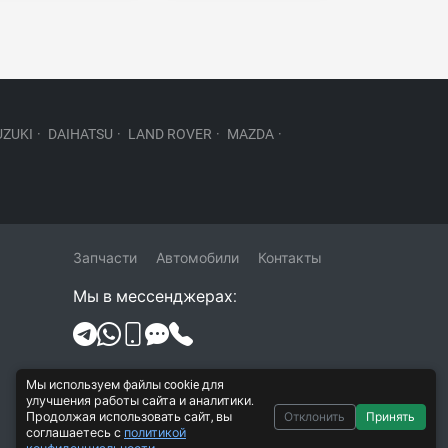
UZUKI
·
DAIHATSU
·
LAND ROVER
·
MAZDA
·
Запчасти
Автомобили
Контакты
Мы в мессенджерах:
Политика конфиденциальности и
Мы используем файлы cookie для
обработки персональных данных
улучшения работы сайта и аналитики.
Продолжая использовать сайт, вы
Отклонить
Принять
Согласие на обработку персональных
соглашаетесь с
политикой
данных