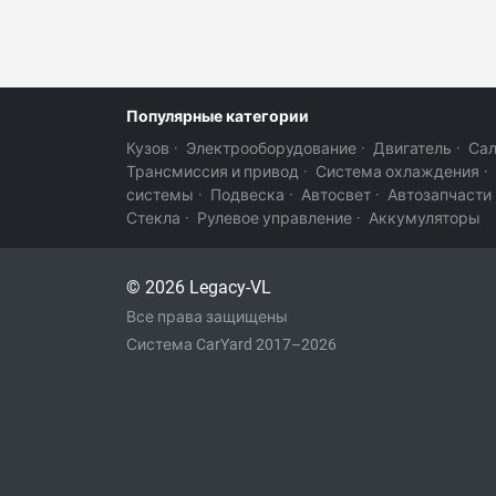
Популярные категории
Кузов
·
Электрооборудование
·
Двигатель
·
Са
Трансмиссия и привод
·
Система охлаждения
·
системы
·
Подвеска
·
Автосвет
·
Автозапчасти
Стекла
·
Рулевое управление
·
Аккумуляторы
© 2026 Legacy-VL
Все права защищены
Система CarYard 2017–2026