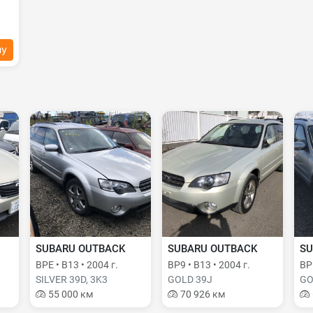
ну
SUBARU OUTBACK
SUBARU OUTBACK
SU
BPE • B13 • 2004 г.
BP9 • B13 • 2004 г.
BPE
SILVER 39D, 3K3
GOLD 39J
GO
55 000 км
70 926 км