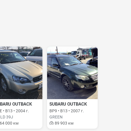
BARU OUTBACK
SUBARU OUTBACK
 • B13 • 2004 г.
BP9 • B13 • 2007 г.
LD 39J
GREEN
64 000 км
89 903 км