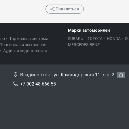
Поделиться
Марки автомобилей
лон
·
Тормозная система
·
SUBARU
·
TOYOTA
·
HONDA
·
S
Топливная и выхлопная
MERCEDES-BENZ
·
Аудио- и видеотехника
·
Владивосток . ул. Командорская 11 стр. 2
+7 902 48 666 55