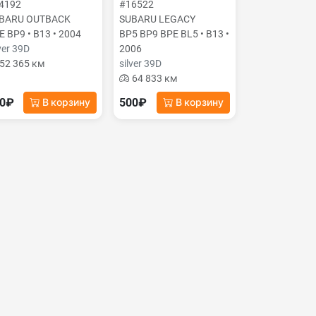
4192
#16522
BARU OUTBACK
SUBARU LEGACY
E BP9 • B13 • 2004
BP5 BP9 BPE BL5 • B13 •
ver 39D
2006
52 365 км
silver 39D
64 833 км
00₽
500₽
В корзину
В корзину