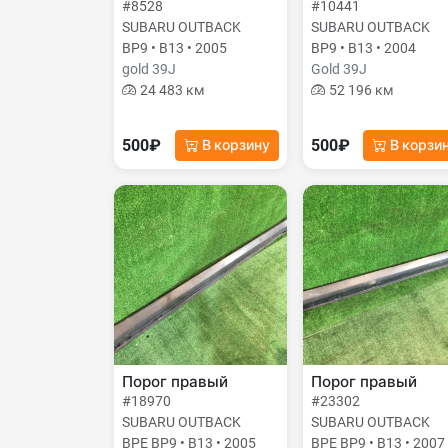
#8528
#10441
SUBARU OUTBACK
SUBARU OUTBACK
BP9 • B13 • 2005
BP9 • B13 • 2004
gold 39J
Gold 39J
24 483 км
52 196 км
500₽
500₽
В корзину
В корзи
Порог правый
Порог правый
#18970
#23302
SUBARU OUTBACK
SUBARU OUTBACK
BPE BP9 • B13 • 2005
BPE BP9 • B13 • 2007