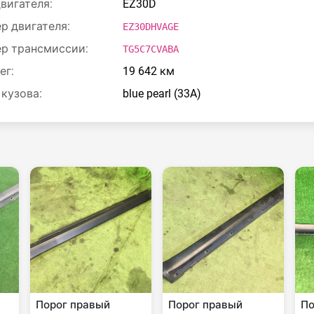
двигателя:
EZ30D
р двигателя:
EZ30DHVAGE
р трансмиссии:
TG5C7CVABA
ег:
19 642 км
 кузова:
blue pearl (33A)
Порог правый
Порог правый
По