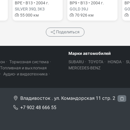
BPE • B13 • 2004 г.
BP9 • B13 • 2004 г.
BPE
SILVER 39D, 3K3
GOLD 39J
GO
55 000 км
70 926 км
Поделиться
Марки автомобилей
лон
·
Тормозная система
·
SUBARU
·
TOYOTA
·
HONDA
·
S
Топливная и выхлопная
MERCEDES-BENZ
·
Аудио- и видеотехника
·
Владивосток . ул. Командорская 11 стр. 2
+7 902 48 666 55