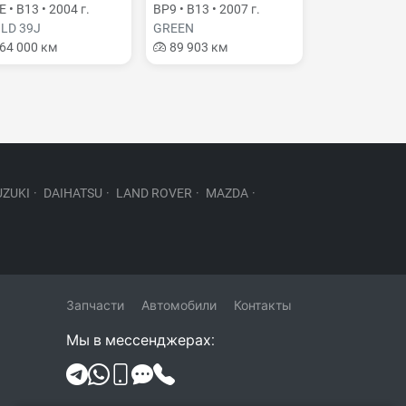
 • B13 • 2004 г.
BP9 • B13 • 2007 г.
LD 39J
GREEN
64 000 км
89 903 км
UZUKI
·
DAIHATSU
·
LAND ROVER
·
MAZDA
·
Запчасти
Автомобили
Контакты
Мы в мессенджерах: