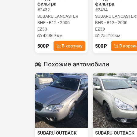
фильтра
фильтра
#2432
#2434
SUBARU LANCASTER
SUBARU LANCASTER
BHE • B12 • 2000
BH9 • B12 • 2000
EZ30
EZ30
42 869 км
25 213 км
500₽
500₽
В корзину
В корзи
Похожие автомобили
SUBARU OUTBACK
SUBARU OUTBACK