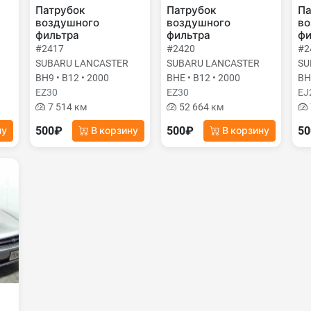
Патрубок
Патрубок
Па
воздушного
воздушного
во
фильтра
фильтра
фи
#2417
#2420
#2
SUBARU LANCASTER
SUBARU LANCASTER
SU
BH9 • B12 • 2000
BHE • B12 • 2000
BH
EZ30
EZ30
EJ
7 514 км
52 664 км
500₽
500₽
5
ну
В корзину
В корзину