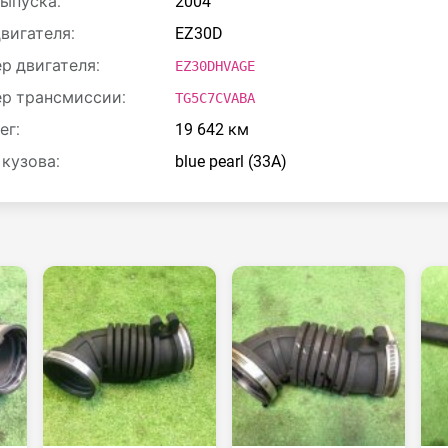
выпуска:
2004
двигателя:
EZ30D
р двигателя:
EZ30DHVAGE
р трансмиссии:
TG5C7CVABA
ег:
19 642 км
 кузова:
blue pearl (33A)