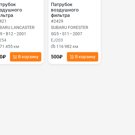
трубок
Патрубок
здушного
воздушного
льтра
фильтра
421
#2429
BARU LANCASTER
SUBARU FORESTER
9 • B12 • 2001
SG5 • S11 • 2007
254
EJ203
71 455 км
116 982 км
00₽
500₽
В корзину
В корзину