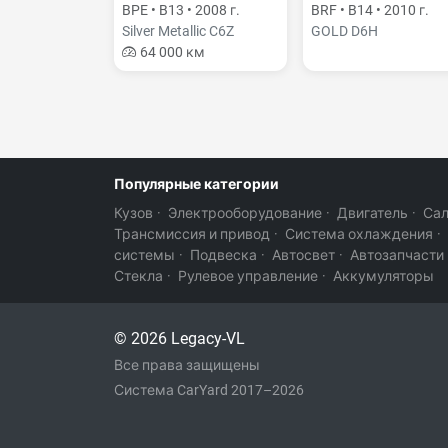
BPE • B13 • 2008 г.
BRF • B14 • 2010 г.
Silver Metallic C6Z
GOLD D6H
64 000 км
Популярные категории
Кузов
·
Электрооборудование
·
Двигатель
·
Са
Трансмиссия и привод
·
Система охлаждения
·
системы
·
Подвеска
·
Автосвет
·
Автозапчасти
Стекла
·
Рулевое управление
·
Аккумуляторы
© 2026 Legacy-VL
Все права защищены
Система CarYard 2017–2026