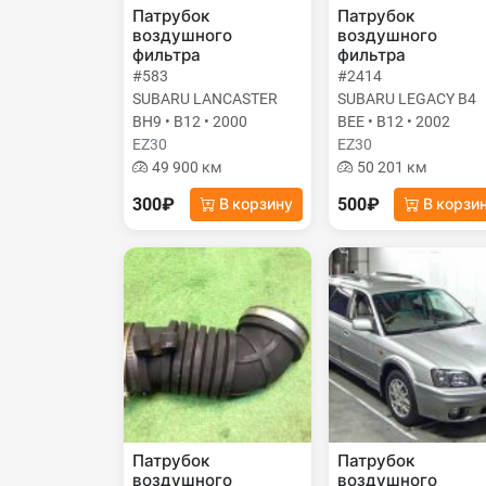
Патрубок
Патрубок
воздушного
воздушного
фильтра
фильтра
#583
#2414
SUBARU LANCASTER
SUBARU LEGACY B4
BH9 • B12 • 2000
BEE • B12 • 2002
EZ30
EZ30
49 900 км
50 201 км
300₽
500₽
В корзину
В корзи
Патрубок
Патрубок
воздушного
воздушного