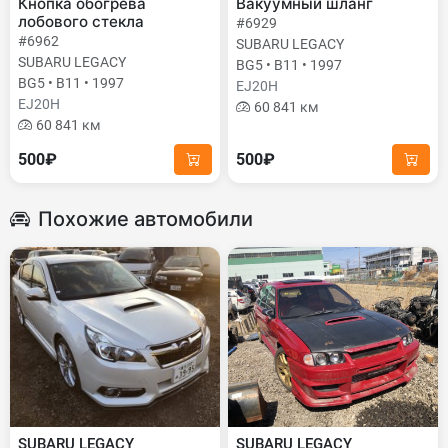
Кнопка обогрева
Вакуумный шланг
лобового стекла
#6929
#6962
SUBARU LEGACY
SUBARU LEGACY
BG5 • B11 • 1997
BG5 • B11 • 1997
EJ20H
EJ20H
60 841 км
60 841 км
500₽
500₽
Похожие автомобили
SUBARU LEGACY
SUBARU LEGACY