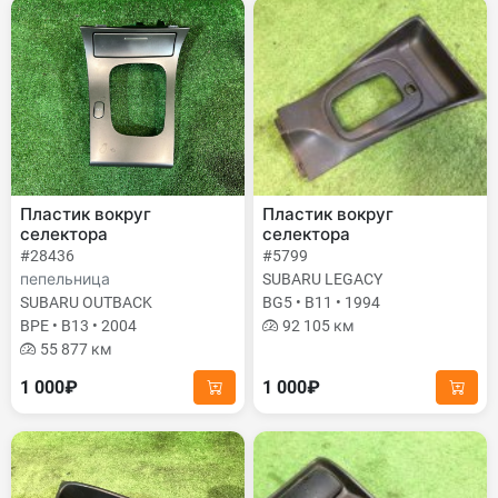
Пластик вокруг
Пластик вокруг
селектора
селектора
#28436
#5799
пепельница
SUBARU LEGACY
SUBARU OUTBACK
BG5 • B11 • 1994
BPE • B13 • 2004
92 105 км
55 877 км
1 000₽
1 000₽