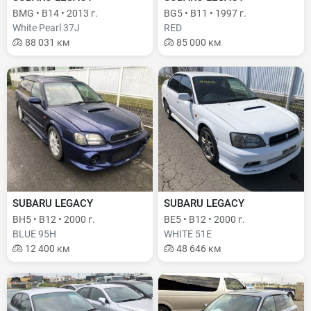
BMG • B14 • 2013 г.
BG5 • B11 • 1997 г.
White Pearl 37J
RED
88 031 км
85 000 км
SUBARU LEGACY
SUBARU LEGACY
BH5 • B12 • 2000 г.
BE5 • B12 • 2000 г.
BLUE 95H
WHITE 51E
12 400 км
48 646 км