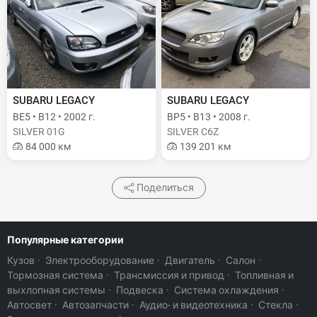
SUBARU LEGACY
SUBARU LEGACY
BE5 • B12 • 2002 г.
BP5 • B13 • 2008 г.
SILVER 01G
SILVER C6Z
84 000 км
139 201 км
Поделиться
Популярные категории
Кузов
·
Электрооборудование
·
Двигатель
·
Салон
·
Тормозная система
·
Трансмиссия и привод
·
Топливная и
выхлопная системы
·
Подвеска
·
Система охлаждения
·
Автосвет
·
Автозапчасти
·
Аудио- и видеотехника
·
Стекла
·