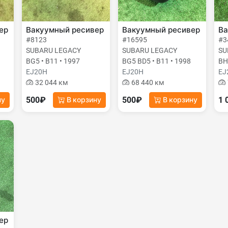
ер
Вакуумный ресивер
Вакуумный ресивер
Ва
#8123
#16595
#3
SUBARU LEGACY
SUBARU LEGACY
SU
BG5 • B11 • 1997
BG5 BD5 • B11 • 1998
BH
EJ20H
EJ20H
EJ
32 044 км
68 440 км
500₽
500₽
1 
ну
В корзину
В корзину
ер