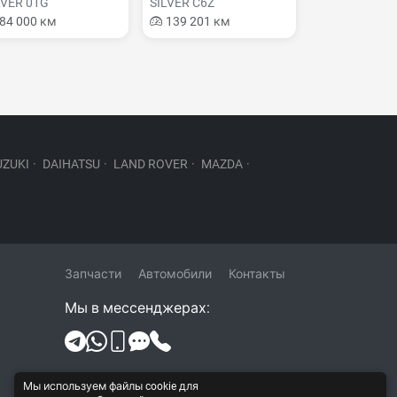
LVER 01G
SILVER C6Z
84 000 км
139 201 км
UZUKI
·
DAIHATSU
·
LAND ROVER
·
MAZDA
·
Запчасти
Автомобили
Контакты
Мы в мессенджерах:
Политика конфиденциальности и
Мы используем файлы cookie для