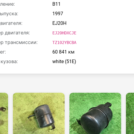
ление:
B11
выпуска:
1997
двигателя:
EJ20H
р двигателя:
EJ20HDXCJE
р трансмиссии:
TZ102YBCBA
ег:
60 841 км
 кузова:
white (51E)