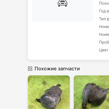
Поко
Год 
Тип 
Номе
Номе
Проб
Цвет
Похожие запчасти