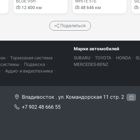
BLUE 95H
WHITE 51E
SI
12 400 км
48 646 км
Поделиться
Марки автомобилей
лон
·
Тормозная система
·
SUBARU
·
TOYOTA
·
HONDA
·
S
 системы
·
Подвеска
·
MERCEDES-BENZ
и
·
Аудио- и видеотехника
·
Владивосток . ул. Командорская 11 стр. 2
+7 902 48 666 55