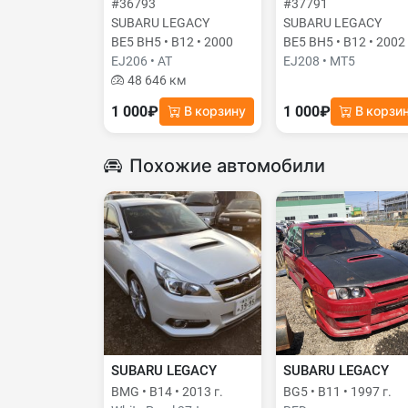
#36793
#37791
SUBARU LEGACY
SUBARU LEGACY
BE5 BH5 • B12 • 2000
BE5 BH5 • B12 • 2002
EJ206 • AT
EJ208 • MT5
48 646 км
1 000₽
1 000₽
В корзину
В корзи
Похожие автомобили
SUBARU LEGACY
SUBARU LEGACY
BMG • B14 • 2013 г.
BG5 • B11 • 1997 г.