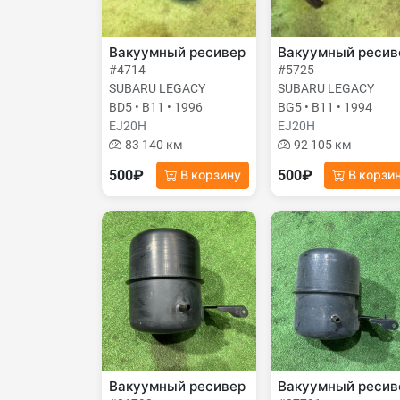
Вакуумный ресивер
Вакуумный ресив
#4714
#5725
SUBARU LEGACY
SUBARU LEGACY
BD5 • B11 • 1996
BG5 • B11 • 1994
EJ20H
EJ20H
83 140 км
92 105 км
500₽
500₽
В корзину
В корзи
Вакуумный ресивер
Вакуумный ресив