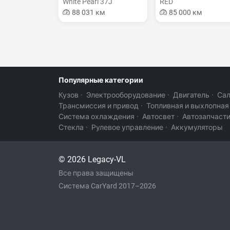
White Pearl 37J
RED
88 031 км
85 000 км
Популярные категории
Кузов
·
Электрооборудование
·
Двигатель
·
Са
Трансмиссия и привод
·
Топливная и выхлопная
Система охлаждения
·
Автосвет
·
Автозапчаст
Стекла
·
Рулевое управление
·
Аккумуляторы
© 2026 Legacy-VL
Все права защищены
Система CarYard 2017–2026