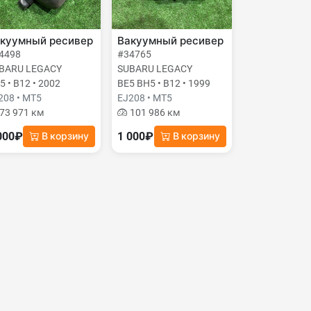
куумный ресивер
Вакуумный ресивер
4498
#34765
BARU LEGACY
SUBARU LEGACY
5 • B12 • 2002
BE5 BH5 • B12 • 1999
208 • MT5
EJ208 • MT5
73 971 км
101 986 км
000₽
1 000₽
В корзину
В корзину