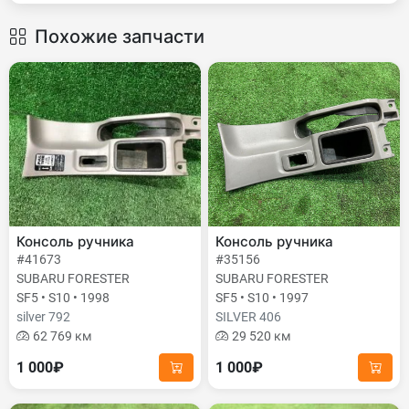
Похожие запчасти
Консоль ручника
Консоль ручника
#41673
#35156
SUBARU FORESTER
SUBARU FORESTER
SF5 • S10 • 1998
SF5 • S10 • 1997
silver 792
SILVER 406
62 769 км
29 520 км
1 000₽
1 000₽