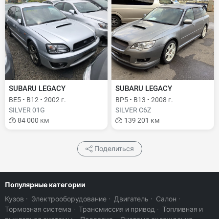
SUBARU LEGACY
SUBARU LEGACY
BE5 • B12 • 2002 г.
BP5 • B13 • 2008 г.
SILVER 01G
SILVER C6Z
84 000 км
139 201 км
Поделиться
Популярные категории
Кузов
·
Электрооборудование
·
Двигатель
·
Салон
·
Тормозная система
·
Трансмиссия и привод
·
Топливная и