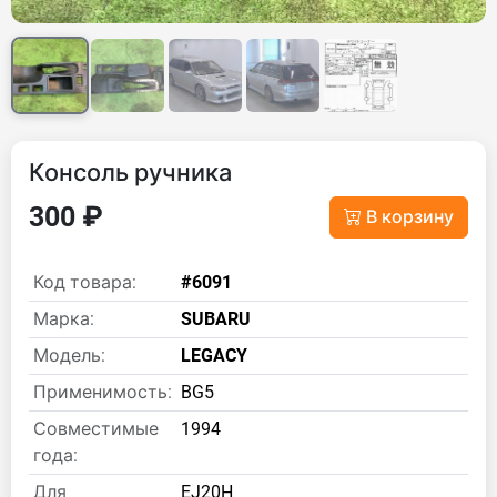
Консоль ручника
300 ₽
В корзину
Код товара:
#6091
Марка:
SUBARU
Модель:
LEGACY
Применимость:
BG5
Совместимые
1994
года:
Для
EJ20H