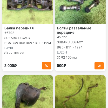
Балка передняя
Болты развальные
передние
#5702
#5722
SUBARU LEGACY
SUBARU LEGACY
BG5 BG9 BD5 BD9 • B11 • 1994
BG5 • B11 • 1994
EJ20H
EJ20H
92 105 км
92 105 км
3 000₽
500₽