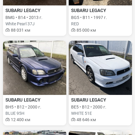
SUBARU LEGACY
SUBARU LEGACY
BMG • B14 • 2013 г.
BG5 • B11 • 1997 г.
White Pearl 37J
RED
88 031 км
85 000 км
SUBARU LEGACY
SUBARU LEGACY
BH5 • B12 • 2000 г.
BE5 • B12 • 2000 г.
BLUE 95H
WHITE 51E
12 400 км
48 646 км