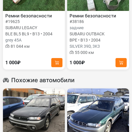
Ремни безопасности
Ремни безопасности
#19625
#38186
SUBARU LEGACY
задние
BLE BL5 BL9 • B13 • 2004
SUBARU OUTBACK
grey 45A
BPE • B13 • 2004
81 044 км
SILVER 39D, 3K3
55 000 км
1 000₽
1 000₽
Похожие автомобили