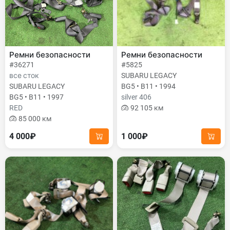
Ремни безопасности
Ремни безопасности
#36271
#5825
все сток
SUBARU LEGACY
SUBARU LEGACY
BG5 • B11 • 1994
BG5 • B11 • 1997
silver 406
RED
92 105 км
85 000 км
4 000₽
1 000₽