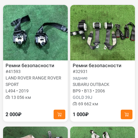
Ремни безопасности
Ремни безопасности
#41593
#32931
LAND ROVER RANGE ROVER
задние
SPORT
SUBARU OUTBACK
L494 • 2019
BP9 • B13 • 2006
13 056 км
GOLD 39J
69 662 км
2 000₽
1 000₽