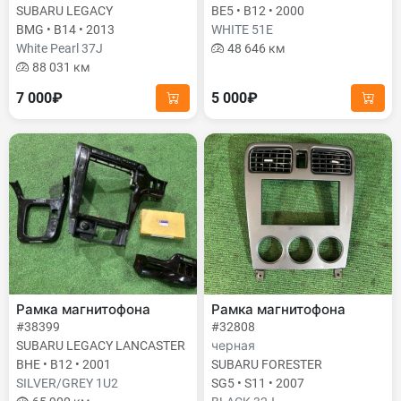
SUBARU LEGACY
BE5 • B12 • 2000
BMG • B14 • 2013
WHITE 51E
White Pearl 37J
48 646 км
88 031 км
7 000₽
5 000₽
Рамка магнитофона
Рамка магнитофона
#38399
#32808
SUBARU LEGACY LANCASTER
черная
BHE • B12 • 2001
SUBARU FORESTER
SILVER/GREY 1U2
SG5 • S11 • 2007