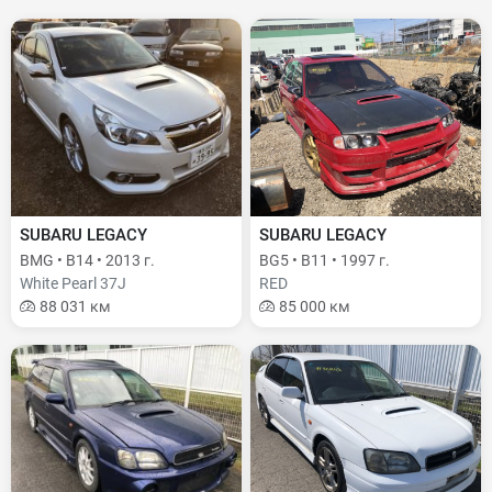
SUBARU LEGACY
SUBARU LEGACY
BMG • B14 • 2013 г.
BG5 • B11 • 1997 г.
White Pearl 37J
RED
88 031 км
85 000 км