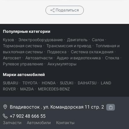
Поделиться
Популярные категории
Кузов
·
Электрооборудование
·
Двигатель
·
Салон
·
Тормозная система
·
Трансмиссия и привод
·
Топливная и
выхлопная системы
·
Подвеска
·
Система охлаждения
·
Автосвет
·
Автозапчасти
·
Аудио- и видеотехника
·
Стекла
·
Рулевое управление
·
Аккумуляторы
Марки автомобилей
SUBARU
·
TOYOTA
·
HONDA
·
SUZUKI
·
DAIHATSU
·
LAND
ROVER
·
MAZDA
·
MERCEDES-BENZ
Владивосток . ул. Командорская 11 стр. 2
+7 902 48 666 55
Запчасти
Автомобили
Контакты