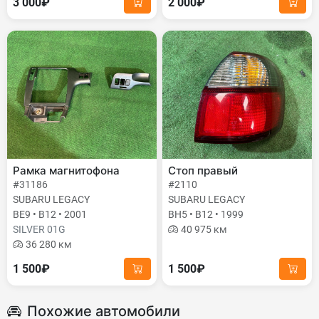
3 000₽
2 000₽
Рамка магнитофона
Стоп правый
#31186
#2110
SUBARU LEGACY
SUBARU LEGACY
BE9 • B12 • 2001
BH5 • B12 • 1999
SILVER 01G
40 975 км
36 280 км
1 500₽
1 500₽
Похожие автомобили