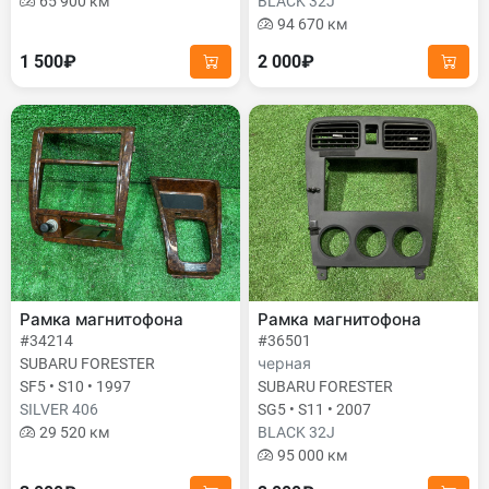
65 900 км
BLACK 32J
94 670 км
1 500₽
2 000₽
Рамка магнитофона
Рамка магнитофона
#34214
#36501
SUBARU FORESTER
черная
SF5 • S10 • 1997
SUBARU FORESTER
SILVER 406
SG5 • S11 • 2007
29 520 км
BLACK 32J
95 000 км