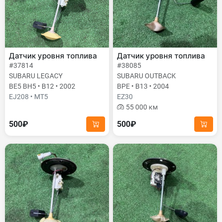
Датчик уровня топлива
Датчик уровня топлива
#37814
#38085
SUBARU LEGACY
SUBARU OUTBACK
BE5 BH5 • B12 • 2002
BPE • B13 • 2004
EJ208 • MT5
EZ30
55 000 км
500₽
500₽