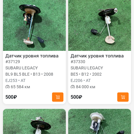
Датчик уровня топлива
Датчик уровня топлива
#37129
#37330
SUBARU LEGACY
SUBARU LEGACY
BL9 BL5 BLE • B13 • 2008
BE5 • B12 • 2002
EJ253 • AT
EJ206 • AT
65 584 км
84 000 км
500₽
500₽