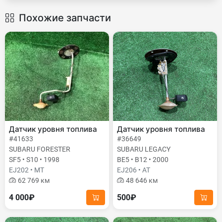
Похожие запчасти
Датчик уровня топлива
Датчик уровня топлива
#41633
#36649
SUBARU FORESTER
SUBARU LEGACY
SF5 • S10 • 1998
BE5 • B12 • 2000
EJ202 • MT
EJ206 • AT
62 769 км
48 646 км
4 000₽
500₽