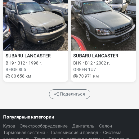
SUBARU LANCASTER
SUBARU LANCASTER
BH9 • B12 • 1998 г.
BH9 • B12 • 2002 г.
BEIGE 8L5
GREEN 1U7
80 658 км
70 971 км
Поделиться
Популярные категории
Кузов
·
Электрооборудование
·
Двигатель
·
Салон
·
Тормозная система
·
Трансмиссия и привод
·
Система