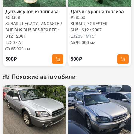
Датчик уровня топлива
Датчик уровня топлива
#38308
#38560
SUBARU LEGACY LANCASTER
SUBARU FORESTER
BHE BH9 BH5 BE5 BE9 BEE •
SH5 • S12 • 2007
B12 • 2001
EJ205 • MT5
EZ30 • AT
90 000 км
65 900 км
500₽
500₽
Похожие автомобили