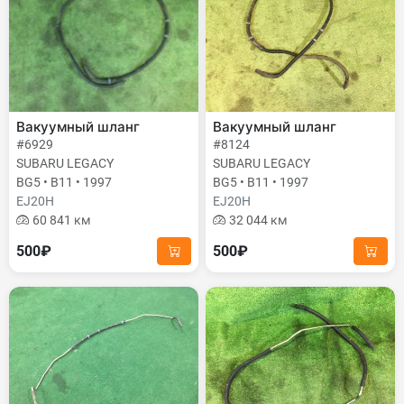
Вакуумный шланг
Вакуумный шланг
#6929
#8124
SUBARU LEGACY
SUBARU LEGACY
BG5 • B11 • 1997
BG5 • B11 • 1997
EJ20H
EJ20H
60 841 км
32 044 км
500₽
500₽