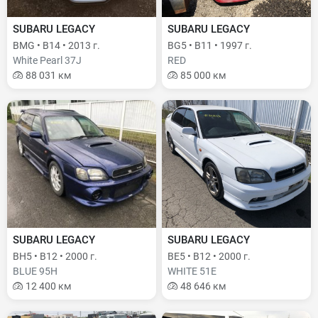
SUBARU LEGACY
SUBARU LEGACY
BMG • B14 • 2013 г.
BG5 • B11 • 1997 г.
White Pearl 37J
RED
88 031 км
85 000 км
SUBARU LEGACY
SUBARU LEGACY
BH5 • B12 • 2000 г.
BE5 • B12 • 2000 г.
BLUE 95H
WHITE 51E
12 400 км
48 646 км