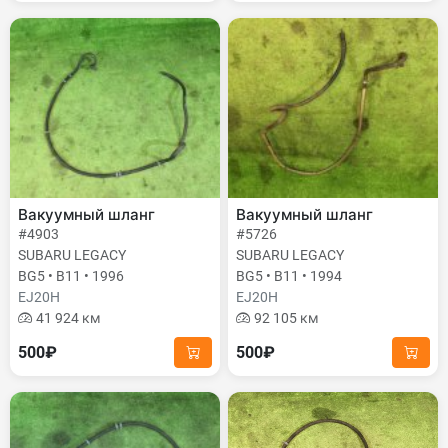
Вакуумный шланг
Вакуумный шланг
#4903
#5726
SUBARU LEGACY
SUBARU LEGACY
BG5 • B11 • 1996
BG5 • B11 • 1994
EJ20H
EJ20H
41 924 км
92 105 км
500₽
500₽