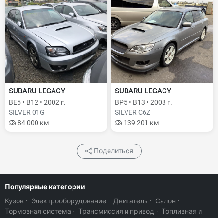
SUBARU LEGACY
SUBARU LEGACY
BE5 • B12 • 2002 г.
BP5 • B13 • 2008 г.
SILVER 01G
SILVER C6Z
84 000 км
139 201 км
Поделиться
Популярные категории
Кузов
·
Электрооборудование
·
Двигатель
·
Салон
·
Тормозная система
·
Трансмиссия и привод
·
Топливная и