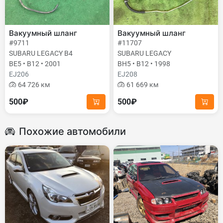
Вакуумный шланг
Вакуумный шланг
#9711
#11707
SUBARU LEGACY B4
SUBARU LEGACY
BE5 • B12 • 2001
BH5 • B12 • 1998
EJ206
EJ208
64 726 км
61 669 км
500₽
500₽
Похожие автомобили