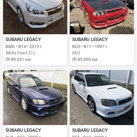
SUBARU LEGACY
SUBARU LEGACY
BMG • B14 • 2013 г.
BG5 • B11 • 1997 г.
White Pearl 37J
RED
88 031 км
85 000 км
SUBARU LEGACY
SUBARU LEGACY