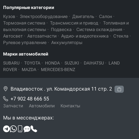
Популярные категории
Кузов
·
Электрооборудование
·
Двигатель
·
Салон
·
Тормозная система
·
Трансмиссия и привод
·
Топливная и
выхлопная системы
·
Подвеска
·
Система охлаждения
·
Автосвет
·
Автозапчасти
·
Аудио- и видеотехника
·
Стекла
·
Рулевое управление
·
Аккумуляторы
Марки автомобилей
SUBARU
·
TOYOTA
·
HONDA
·
SUZUKI
·
DAIHATSU
·
LAND
ROVER
·
MAZDA
·
MERCEDES-BENZ
Владивосток . ул. Командорская 11 стр. 2
+7 902 48 666 55
Запчасти
Автомобили
Контакты
Мы в мессенджерах: