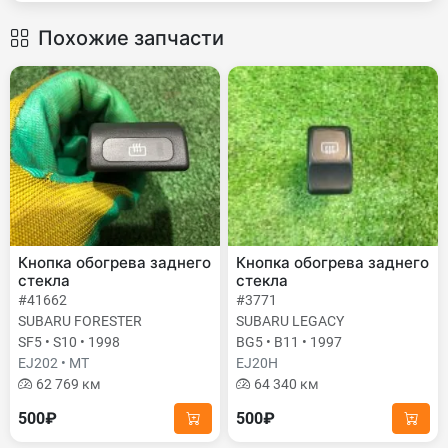
Похожие запчасти
Кнопка обогрева заднего
Кнопка обогрева заднего
стекла
стекла
#41662
#3771
SUBARU FORESTER
SUBARU LEGACY
SF5 • S10 • 1998
BG5 • B11 • 1997
EJ202 • MT
EJ20H
62 769 км
64 340 км
500₽
500₽