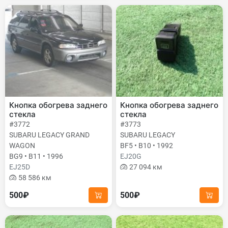
Кнопка обогрева заднего
Кнопка обогрева заднего
стекла
стекла
#3772
#3773
SUBARU LEGACY GRAND
SUBARU LEGACY
WAGON
BF5 • B10 • 1992
BG9 • B11 • 1996
EJ20G
EJ25D
27 094 км
58 586 км
500₽
500₽