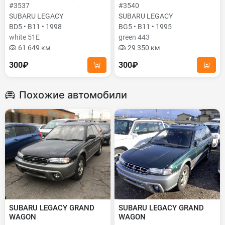
#3537
#3540
SUBARU LEGACY
SUBARU LEGACY
BD5 • B11 • 1998
BG5 • B11 • 1995
white 51E
green 443
61 649 км
29 350 км
300₽
300₽
Похожие автомобили
SUBARU LEGACY GRAND
SUBARU LEGACY GRAND
WAGON
WAGON