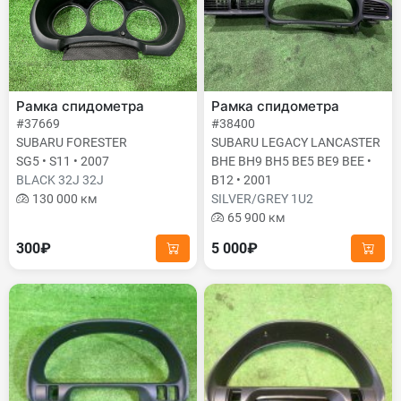
Рамка спидометра
Рамка спидометра
#37669
#38400
SUBARU FORESTER
SUBARU LEGACY LANCASTER
SG5 • S11 • 2007
BHE BH9 BH5 BE5 BE9 BEE •
BLACK 32J 32J
B12 • 2001
130 000 км
SILVER/GREY 1U2
65 900 км
300₽
5 000₽