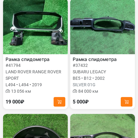
Рамка спидометра
Рамка спидометра
#41794
#37432
LAND ROVER RANGE ROVER
SUBARU LEGACY
SPORT
BE5 • B12 • 2002
L494 • L494 • 2019
SILVER 01G
13 056 км
84 000 км
19 000₽
5 000₽