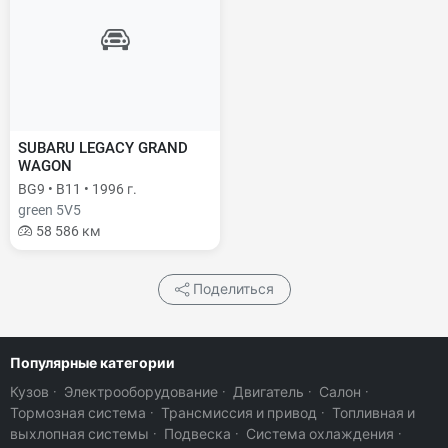
SUBARU LEGACY GRAND
WAGON
BG9 • B11 • 1996 г.
green 5V5
58 586 км
Поделиться
Популярные категории
Кузов
·
Электрооборудование
·
Двигатель
·
Салон
·
Тормозная система
·
Трансмиссия и привод
·
Топливная и
выхлопная системы
·
Подвеска
·
Система охлаждения
·