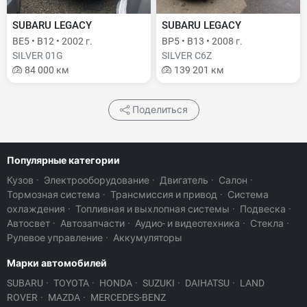
SUBARU LEGACY
SUBARU LEGACY
BE5 • B12 • 2002 г.
BP5 • B13 • 2008 г.
SILVER 01G
SILVER C6Z
84 000 км
139 201 км
Поделиться
Популярные категории
Кузов
·
Электрооборудование
·
Двигатель
·
Салон
·
Тормозная система
·
Трансмиссия и привод
·
Система
охлаждения
·
Топливная и выхлопная системы
·
Подвеска
·
Автосвет
·
Автозапчасти
·
Аудио- и видеотехника
·
Стекла
·
Рулевое управление
·
Аккумуляторы
Марки автомобилей
SUBARU
·
TOYOTA
·
HONDA
·
SUZUKI
·
DAIHATSU
·
LAND
ROVER
·
MAZDA
·
MERCEDES-BENZ