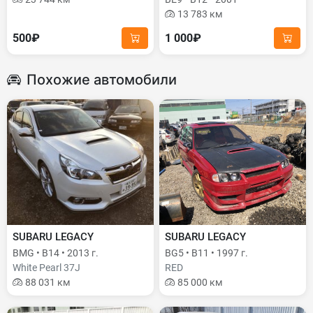
13 783 км
500₽
1 000₽
Похожие автомобили
SUBARU LEGACY
SUBARU LEGACY
BMG • B14 • 2013 г.
BG5 • B11 • 1997 г.
White Pearl 37J
RED
88 031 км
85 000 км