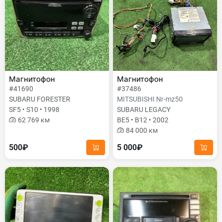
Магнитофон
Магнитофон
#41690
#37486
SUBARU FORESTER
MITSUBISHI Nr-mz50
SF5 • S10 • 1998
SUBARU LEGACY
62 769 км
BE5 • B12 • 2002
84 000 км
500₽
5 000₽