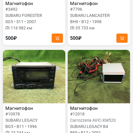
Магнитофон
Магнитофон
#3492
#7796
SUBARU FORESTER
SUBARU LANCASTER
SG5 • S11 • 2007
BH9 • B12 • 1998
116 982 км
35 733 км
500₽
500₽
Магнитофон
Магнитофон
#10978
#12018
SUBARU LEGACY
Carrozzeria AVIC-XM520
BG5 • B11 • 1996
SUBARU LEGACY B4
23 744 км
BE9 • B12 • 2001