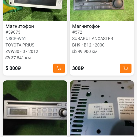
Магнитофон
Магнитофон
#39073
#572
NSCP-W61
SUBARU LANCASTER
TOYOTA PRIUS
BH9 • B12 • 2000
ZVW30 • 3 • 2012
49 900 км
37 841 км
5 000₽
300₽