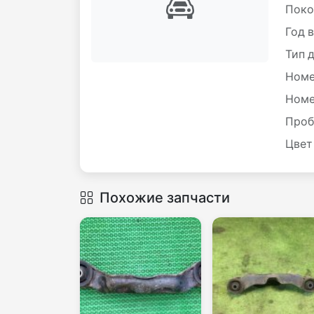
Поко
Год 
Тип 
Номе
Номе
Проб
Цвет
Похожие запчасти