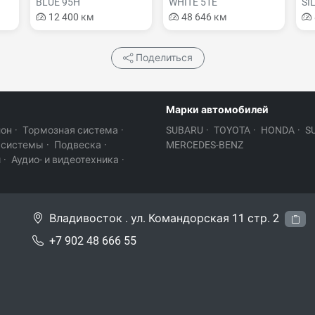
BLUE 95H
WHITE 51E
SI
12 400 км
48 646 км
Поделиться
Марки автомобилей
лон
·
Тормозная система
·
SUBARU
·
TOYOTA
·
HONDA
·
S
 системы
·
Подвеска
·
MERCEDES-BENZ
и
·
Аудио- и видеотехника
·
Владивосток . ул. Командорская 11 стр. 2
+7 902 48 666 55