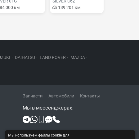
LVER 01G
SILVER C6Z
84 000 км
139 201 км
UZUKI
·
DAIHATSU
·
LAND ROVER
·
MAZDA
·
Запчасти
Автомобили
Контакты
Мы в мессенджерах:
Политика конфиденциальности и
Мы используем файлы cookie для