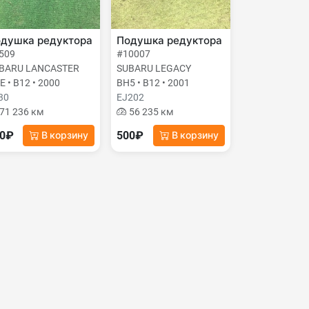
душка редуктора
Подушка редуктора
509
#10007
BARU LANCASTER
SUBARU LEGACY
E • B12 • 2000
BH5 • B12 • 2001
30
EJ202
71 236 км
56 235 км
00₽
500₽
В корзину
В корзину