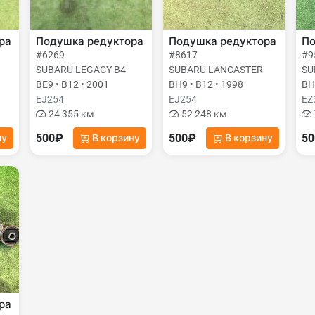
ра
Подушка редуктора
Подушка редуктора
По
#6269
#8617
#9
SUBARU LEGACY B4
SUBARU LANCASTER
SU
BE9 • B12 • 2001
BH9 • B12 • 1998
BH
EJ254
EJ254
EZ
24 355 км
52 248 км
500₽
500₽
5
ну
В корзину
В корзину
ра