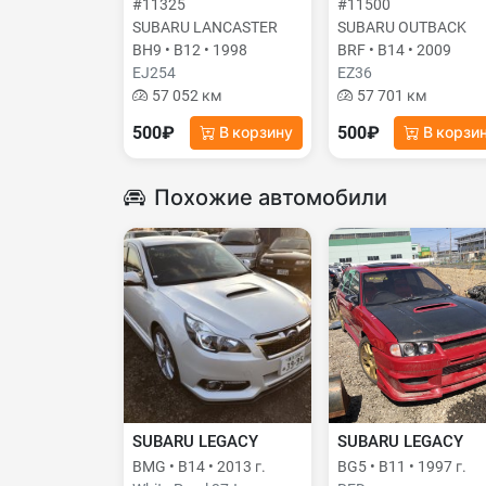
#11325
#11500
SUBARU LANCASTER
SUBARU OUTBACK
BH9 • B12 • 1998
BRF • B14 • 2009
EJ254
EZ36
57 052 км
57 701 км
500₽
500₽
В корзину
В корзи
Похожие автомобили
SUBARU LEGACY
SUBARU LEGACY
BMG • B14 • 2013 г.
BG5 • B11 • 1997 г.