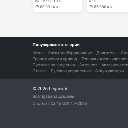
White Pearl 37J
RED
88 031 км
85 000 км
Популярные категории
Кузов
·
Электрооборудование
·
Двигатель
·
Са
Трансмиссия и привод
·
Топливная и выхлопная
Система охлаждения
·
Автосвет
·
Автозапчаст
Стекла
·
Рулевое управление
·
Аккумуляторы
© 2026 Legacy-VL
Все права защищены
Система CarYard 2017–2026