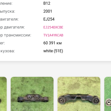
ление:
B12
выпуска:
2001
двигателя:
EJ254
р двигателя:
EJ254DXCBE
р трансмиссии:
TV1A4YKCAB
ег:
60 391 км
 кузова:
white (51E)