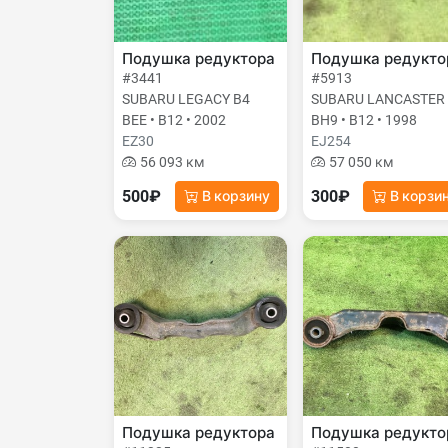
Подушка редуктора
Подушка редукто
#3441
#5913
SUBARU LEGACY B4
SUBARU LANCASTER
BEE • B12 • 2002
BH9 • B12 • 1998
EZ30
EJ254
56 093 км
57 050 км
500₽
300₽
В корзину
В корзи
Подушка редуктора
Подушка редукто